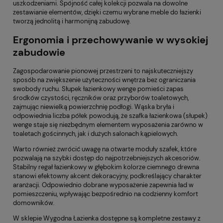
uszkodzeniami. Spójność całej kolekcji pozwala na dowolne
zestawianie elementów, dzięki czemu wybrane meble do łazienki
tworzą jednolitą i harmonijną zabudowę.
Ergonomia i przechowywanie w wysokiej
zabudowie
Zagospodarowanie pionowej przestrzeni to najskuteczniejszy
sposób na zwiększenie użyteczności wnętrza bez ograniczania
swobody ruchu. Słupek łazienkowy wenge pomieści zapas
środków czystości, ręczników oraz przyborów toaletowych,
zajmując niewielką powierzchnię podłogi. Wąska bryła i
odpowiednia liczba półek powodują, że szafka łazienkowa (słupek)
wenge staje się niezbędnym elementem wyposażenia zarówno w
toaletach gościnnych, jak i dużych salonach kąpielowych.
Warto również zwrócić uwagę na otwarte moduły szafek, które
pozwalają na szybki dostęp do najpotrzebniejszych akcesoriów.
Stabilny regał łazienkowy w głębokim kolorze ciemnego drewna
stanowi efektowny akcent dekoracyjny, podkreślający charakter
aranżacji. Odpowiednio dobrane wyposażenie zapewnia ład w
pomieszczeniu, wpływając bezpośrednio na codzienny komfort
domowników.
W sklepie Wygodna Łazienka dostępne są kompletne zestawy z