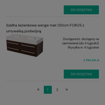
DO KOSZYKA
Szafka łazienkowa wenge mat 120cm FOKUS z
umywalką podwójną
Dostępność:
dostępny na
zamówienie (do 4 tygodni)
Wysyłka w:
4 tygodnie
2 790,00 zł
DO KOSZYKA
«
»
1
2