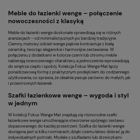
Meble do łazienki wenge – połączenie
nowoczesności z klasyką
Meble do łazienki wenge doskonale sprawdzają się w różnych
aranżacjach – od minimalistycznych po bardziej tradycyjne.
Ciemny, matowy odcień wenge pięknie kontrastuje z białą
ceramiką, tworząc eleganckie i harmonijne zestawienie. W
połączeniu z dodatkami w kolorze czerni lub chromu meble
nabierają nowoczesnego charakteru, a jednocześnie wprowadzają
do wnętrza ciepło i spokój. Kolekcja Fokus Wenge Mat łączy
ponadczasową formę z praktycznym podejściem do codziennego
użytkowania, co sprawia, że idealnie pasuje zarówno do małych, jak
i przestronnych łazienek.
Szafki łazienkowe wenge – wygoda i styl
w jednym
W kolekcji Fokus Wenge Mat znajdują się różnorodne szafki
łazienkowe wenge umożliwiające stworzenie spójnego zestawu
dopasowanego do każdej przestrzeni. Szafka do łazienki wenge
dostępna jest w kilku rozmiarach, dzięki czemu łatwo dobrać ją do
indywidualnych potrzeb. Modele z szufladami lub drzwiczkami