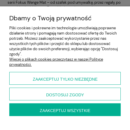
serii Fokus Wenge Mat – od szafek pod umywalkę, przez regały, po
wysokie słupki i lustra. To meble, które łączą trwałość z
ponadczasowym stylem, tworząc przyjazną i uporządkowaną
Dbamy o Twoją prywatność
przestrzeń. Wybierz zestaw dopasowany do Twojej łazienki i ciesz
się eleganckim wyglądem, który nie traci uroku mimo upływu lat.
Pliki cookies i pokrewne im technologie umożliwiają poprawne
działanie strony i pomagają nam dostosować ofertę do Twoich
Pomoc
potrzeb. Możesz zaakceptować wykorzystanie przez nas
wszystkich tych plików i przejść do sklepu lub dostosować
użycie plików do swoich preferencji, wybierając opcję "Dostosuj
Moje konto
zgody".
Więcej o plikach cookies przeczytasz w naszej Polityce
prywatności.
Płatności i dostawa
Informacje
ZAAKCEPTUJ TYLKO NIEZBĘDNE
O nas
DOSTOSUJ ZGODY
ZAAKCEPTUJ WSZYSTKIE
pokaż pełną wersję strony