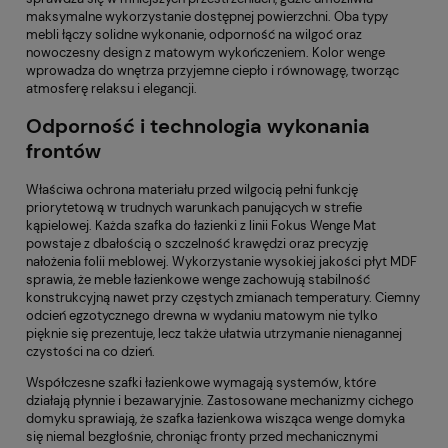
maksymalne wykorzystanie dostępnej powierzchni. Oba typy
mebli łączy solidne wykonanie, odporność na wilgoć oraz
nowoczesny design z matowym wykończeniem. Kolor wenge
wprowadza do wnętrza przyjemne ciepło i równowagę, tworząc
atmosferę relaksu i elegancji.
Odporność i technologia wykonania
frontów
Właściwa ochrona materiału przed wilgocią pełni funkcję
priorytetową w trudnych warunkach panujących w strefie
kąpielowej. Każda szafka do łazienki z linii Fokus Wenge Mat
powstaje z dbałością o szczelność krawędzi oraz precyzję
nałożenia folii meblowej. Wykorzystanie wysokiej jakości płyt MDF
sprawia, że meble łazienkowe wenge zachowują stabilność
konstrukcyjną nawet przy częstych zmianach temperatury. Ciemny
odcień egzotycznego drewna w wydaniu matowym nie tylko
pięknie się prezentuje, lecz także ułatwia utrzymanie nienagannej
czystości na co dzień.
Współczesne szafki łazienkowe wymagają systemów, które
działają płynnie i bezawaryjnie. Zastosowane mechanizmy cichego
domyku sprawiają, że szafka łazienkowa wisząca wenge domyka
się niemal bezgłośnie, chroniąc fronty przed mechanicznymi