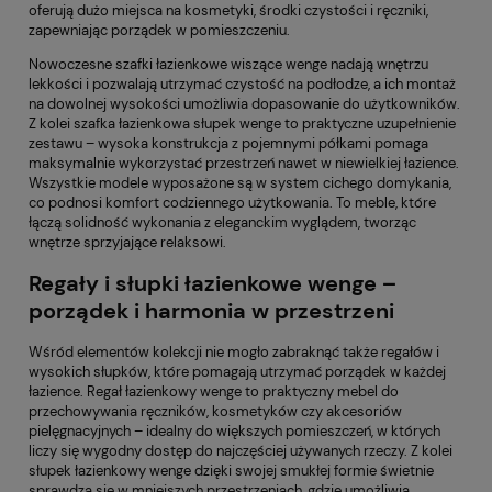
oferują dużo miejsca na kosmetyki, środki czystości i ręczniki,
zapewniając porządek w pomieszczeniu.
Nowoczesne szafki łazienkowe wiszące wenge nadają wnętrzu
lekkości i pozwalają utrzymać czystość na podłodze, a ich montaż
na dowolnej wysokości umożliwia dopasowanie do użytkowników.
Z kolei szafka łazienkowa słupek wenge to praktyczne uzupełnienie
zestawu – wysoka konstrukcja z pojemnymi półkami pomaga
maksymalnie wykorzystać przestrzeń nawet w niewielkiej łazience.
Wszystkie modele wyposażone są w system cichego domykania,
co podnosi komfort codziennego użytkowania. To meble, które
łączą solidność wykonania z eleganckim wyglądem, tworząc
wnętrze sprzyjające relaksowi.
Regały i słupki łazienkowe wenge –
porządek i harmonia w przestrzeni
Wśród elementów kolekcji nie mogło zabraknąć także regałów i
wysokich słupków, które pomagają utrzymać porządek w każdej
łazience. Regał łazienkowy wenge to praktyczny mebel do
przechowywania ręczników, kosmetyków czy akcesoriów
pielęgnacyjnych – idealny do większych pomieszczeń, w których
liczy się wygodny dostęp do najczęściej używanych rzeczy. Z kolei
słupek łazienkowy wenge dzięki swojej smukłej formie świetnie
sprawdza się w mniejszych przestrzeniach, gdzie umożliwia