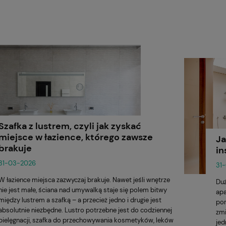
Szafka z lustrem, czyli jak zyskać
miejsce w łazience, którego zawsze
Ja
brakuje
in
31-03-2026
31
W łazience miejsca zazwyczaj brakuje. Nawet jeśli wnętrze
Duż
nie jest małe, ściana nad umywalką staje się polem bitwy
apa
między lustrem a szafką – a przecież jedno i drugie jest
por
absolutnie niezbędne. Lustro potrzebne jest do codziennej
zmi
pielęgnacji, szafka do przechowywania kosmetyków, leków
jed