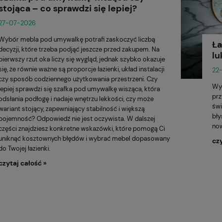
stojąca – co sprawdzi się lepiej?
27-07-2026
Wybór mebla pod umywalkę potrafi zaskoczyć liczbą
Ła
decyzji, które trzeba podjąć jeszcze przed zakupem. Na
l
pierwszy rzut oka liczy się wygląd, jednak szybko okazuje
się, że równie ważne są proporcje łazienki, układ instalacji
22
czy sposób codziennego użytkowania przestrzeni. Czy
Wyo
lepiej sprawdzi się szafka pod umywalkę wisząca, która
pr
odsłania podłogę i nadaje wnętrzu lekkości, czy może
świ
wariant stojący, zapewniający stabilność i większą
bły
pojemność? Odpowiedź nie jest oczywista. W dalszej
no
części znajdziesz konkretne wskazówki, które pomogą Ci
uniknąć kosztownych błędów i wybrać mebel dopasowany
czy
do Twojej łazienki.
czytaj całość »