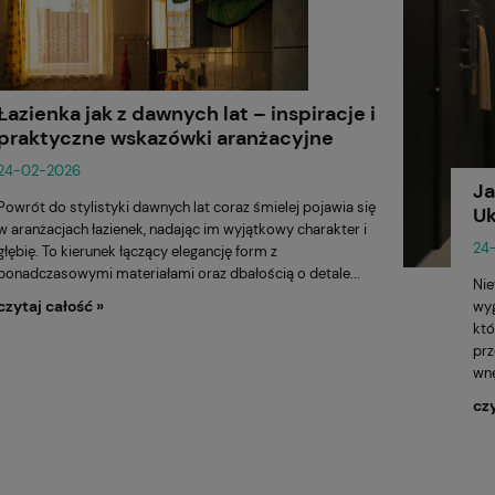
Łazienka jak z dawnych lat – inspiracje i
praktyczne wskazówki aranżacyjne
24-02-2026
Ja
Powrót do stylistyki dawnych lat coraz śmielej pojawia się
Uk
w aranżacjach łazienek, nadając im wyjątkowy charakter i
24
głębię. To kierunek łączący elegancję form z
ponadczasowymi materiałami oraz dbałością o detale...
Nie
czytaj całość »
wyg
któ
prz
wnę
czy