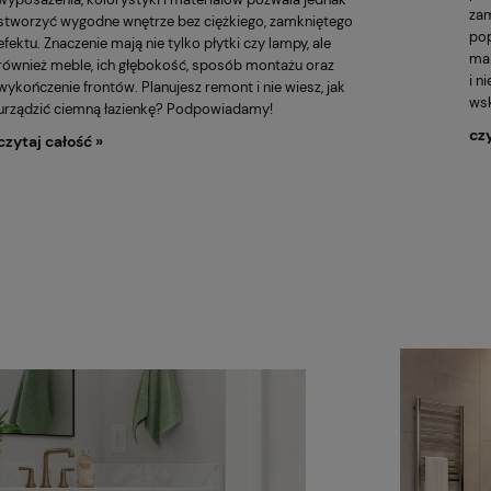
zam
stworzyć wygodne wnętrze bez ciężkiego, zamkniętego
pop
efektu. Znaczenie mają nie tylko płytki czy lampy, ale
ma 
również meble, ich głębokość, sposób montażu oraz
i n
wykończenie frontów. Planujesz remont i nie wiesz, jak
ws
urządzić ciemną łazienkę? Podpowiadamy!
czy
czytaj całość »