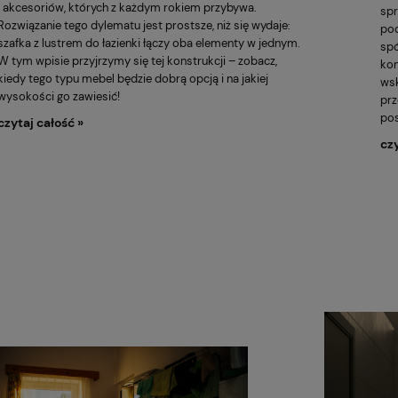
i akcesoriów, których z każdym rokiem przybywa.
spr
Rozwiązanie tego dylematu jest prostsze, niż się wydaje:
pod
szafka z lustrem do łazienki łączy oba elementy w jednym.
spó
W tym wpisie przyjrzymy się tej konstrukcji – zobacz,
kon
kiedy tego typu mebel będzie dobrą opcją i na jakiej
wsk
wysokości go zawiesić!
prz
pos
czytaj całość »
czy