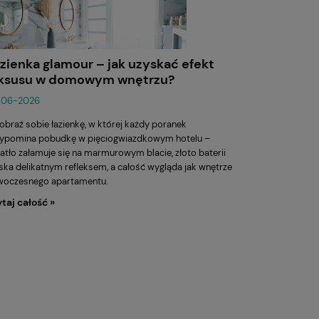
zienka glamour – jak uzyskać efekt
uksusu w domowym wnętrzu?
-06-2026
braź sobie łazienkę, w której każdy poranek
zypomina pobudkę w pięciogwiazdkowym hotelu –
atło załamuje się na marmurowym blacie, złoto baterii
ska delikatnym refleksem, a całość wygląda jak wnętrze
woczesnego apartamentu.
taj całość »