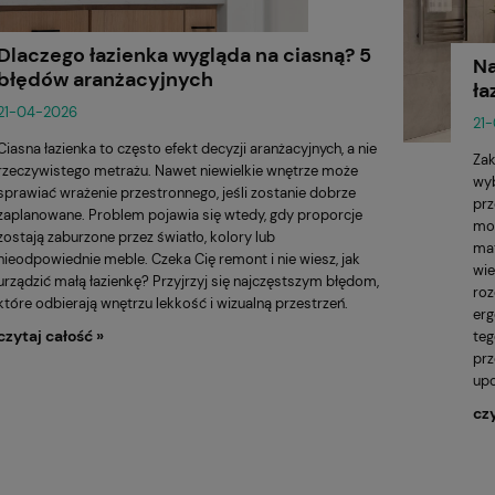
Dlaczego łazienka wygląda na ciasną? 5
Na
błędów aranżacyjnych
ła
21-04-2026
21
Ciasna łazienka to często efekt decyzji aranżacyjnych, a nie
Zak
rzeczywistego metrażu. Nawet niewielkie wnętrze może
wyb
sprawiać wrażenie przestronnego, jeśli zostanie dobrze
prz
zaplanowane. Problem pojawia się wtedy, gdy proporcje
moż
zostają zaburzone przez światło, kolory lub
mat
nieodpowiednie meble. Czeka Cię remont i nie wiesz, jak
wie
urządzić małą łazienkę? Przyjrzyj się najczęstszym błędom,
roz
które odbierają wnętrzu lekkość i wizualną przestrzeń.
erg
czytaj całość »
teg
prz
up
czy