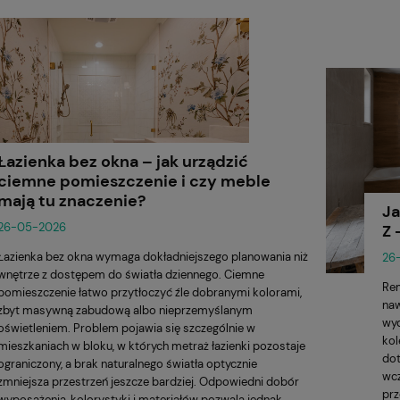
Łazienka bez okna – jak urządzić
ciemne pomieszczenie i czy meble
mają tu znaczenie?
Ja
26-05-2026
Z 
Łazienka bez okna wymaga dokładniejszego planowania niż
26
wnętrze z dostępem do światła dziennego. Ciemne
Rem
pomieszczenie łatwo przytłoczyć źle dobranymi kolorami,
naw
zbyt masywną zabudową albo nieprzemyślanym
wyd
oświetleniem. Problem pojawia się szczególnie w
kol
mieszkaniach w bloku, w których metraż łazienki pozostaje
dot
ograniczony, a brak naturalnego światła optycznie
wcz
zmniejsza przestrzeń jeszcze bardziej. Odpowiedni dobór
prz
wyposażenia, kolorystyki i materiałów pozwala jednak