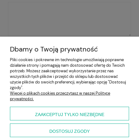
WYŚLIJ
Dbamy o Twoją prywatność
Pliki cookies i pokrewne im technologie umożliwiają poprawne
działanie strony i pomagają nam dostosować ofertę do Twoich
Pomoc
potrzeb. Możesz zaakceptować wykorzystanie przez nas
wszystkich tych plików i przejść do sklepu lub dostosować
użycie plików do swoich preferencji, wybierając opcję "Dostosuj
Moje konto
zgody".
Więcej o plikach cookies przeczytasz w naszej Polityce
prywatności.
Płatności i dostawa
Informacje
ZAAKCEPTUJ TYLKO NIEZBĘDNE
O nas
DOSTOSUJ ZGODY