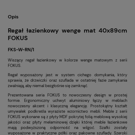
Opis
Regał łazienkowy wenge mat 40x89cm
FOKUS
FKS-W-RN/1
Wiszący regał łazienkowy w kolorze wenge matowym z serii
FOKUS.
Regał wyposażony jest w system cichego domykania, który
sprawia, że drzwiczki oraz szuflada w ostatniej fazie zamykania
zwalniają, aby niemal bezgłośnie się zamknąć.
Prezentowana seria FOKUS to nowoczesny design w prostej
formie. Ergonomiczny uchwyt aluminiowy łączy w meblach
nowoczesny akcent i klasyczną elegancję. Prostokątny kształt
umywalek podkreśla wyraziste wzornictwo mebli. Meble z serii
FOKUS wykonane są z płyty MDF pokrytej folią meblową wysokiej
jakości oraz płyty melaminowej dzięki której meble łazienkowe
mają podwyższoną odporność na wilgoć. Szafki zostały
wyposażone w praktyczne półki oraz pakowne szuflady. Szeroki