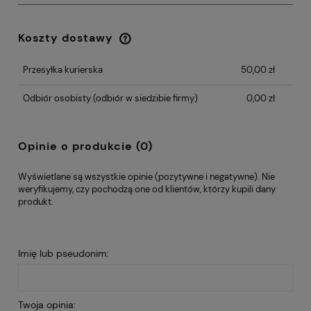
Koszty dostawy
Cena nie zawiera ewentualnych kosztów
płatności
Przesyłka kurierska
50,00 zł
Odbiór osobisty
(odbiór w siedzibie firmy)
0,00 zł
Opinie o produkcie (0)
Wyświetlane są wszystkie opinie (pozytywne i negatywne). Nie
weryfikujemy, czy pochodzą one od klientów, którzy kupili dany
produkt.
Imię lub pseudonim:
Twoja opinia: