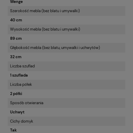
Wenge
Szerokość mebla (bez blatu i umywalki)
40 cm
Wysokość mebla (bez blatu i umywalki)
89 cm
Głębokość mebla (bez blatu, umywalki i uchwytów)
32 cm
Liczba szuflad
1 szuflada
Liczba półek
2 półki
Sposób otwierania
Uchwyt
Cichy domyk
Tak