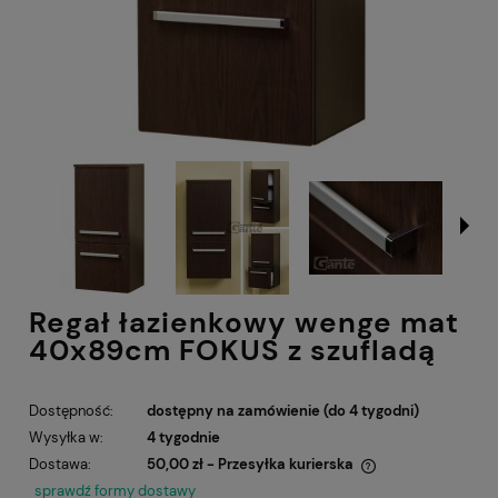
Regał łazienkowy wenge mat
40x89cm FOKUS z szufladą
Dostępność:
dostępny na zamówienie (do 4 tygodni)
Wysyłka w:
4 tygodnie
Dostawa:
50,00 zł
- Przesyłka kurierska
Cena nie zawiera ewentualnych kosztów płatności
sprawdź formy dostawy