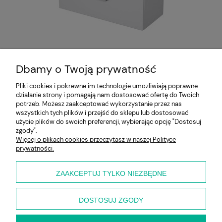
Szafka łazienkowa biała 80 cm
DOMINO SMOOTH z umywalką
Dbamy o Twoją prywatność
2 310,00 zł
Pliki cookies i pokrewne im technologie umożliwiają poprawne
działanie strony i pomagają nam dostosować ofertę do Twoich
Pomoc
potrzeb. Możesz zaakceptować wykorzystanie przez nas
wszystkich tych plików i przejść do sklepu lub dostosować
użycie plików do swoich preferencji, wybierając opcję "Dostosuj
Moje konto
zgody".
Więcej o plikach cookies przeczytasz w naszej Polityce
prywatności.
Płatności i dostawa
Informacje
ZAAKCEPTUJ TYLKO NIEZBĘDNE
O nas
DOSTOSUJ ZGODY