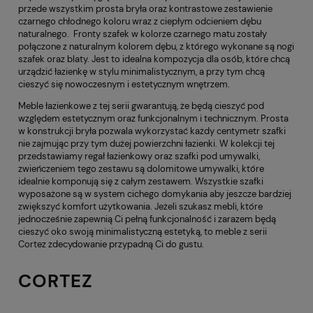
przede wszystkim prosta bryła oraz kontrastowe zestawienie
czarnego chłodnego koloru wraz z ciepłym odcieniem dębu
naturalnego. Fronty szafek w kolorze czarnego matu zostały
połączone z naturalnym kolorem dębu, z którego wykonane są nogi
szafek oraz blaty. Jest to idealna kompozycja dla osób, które chcą
urządzić łazienkę w stylu minimalistycznym, a przy tym chcą
cieszyć się nowoczesnym i estetycznym wnętrzem.
Meble łazienkowe z tej serii gwarantują, że będą cieszyć pod
względem estetycznym oraz funkcjonalnym i technicznym. Prosta
w konstrukcji bryła pozwala wykorzystać każdy centymetr szafki
nie zajmując przy tym dużej powierzchni łazienki. W kolekcji tej
przedstawiamy regał łazienkowy oraz szafki pod umywalki,
zwieńczeniem tego zestawu są dolomitowe umywalki, które
idealnie komponują się z całym zestawem. Wszystkie szafki
wyposażone są w system cichego domykania aby jeszcze bardziej
zwiększyć komfort użytkowania. Jeżeli szukasz mebli, które
jednocześnie zapewnią Ci pełną funkcjonalność i zarazem będą
cieszyć oko swoją minimalistyczną estetyką, to meble z serii
Cortez zdecydowanie przypadną Ci do gustu.
CORTEZ