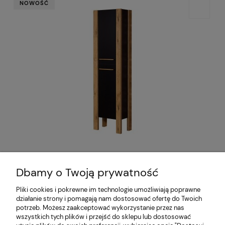
NOWOŚĆ
Regał łazienkowy czarny 50x185cm
CORTEZ
Dbamy o Twoją prywatność
1 440,00 zł
Pliki cookies i pokrewne im technologie umożliwiają poprawne
działanie strony i pomagają nam dostosować ofertę do Twoich
Pomoc
potrzeb. Możesz zaakceptować wykorzystanie przez nas
wszystkich tych plików i przejść do sklepu lub dostosować