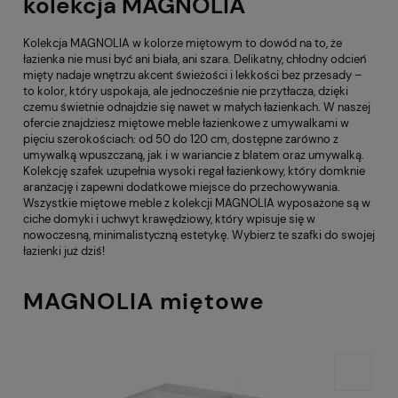
kolekcja MAGNOLIA
Kolekcja MAGNOLIA w kolorze miętowym to dowód na to, że
łazienka nie musi być ani biała, ani szara. Delikatny, chłodny odcień
mięty nadaje wnętrzu akcent świeżości i lekkości bez przesady –
to kolor, który uspokaja, ale jednocześnie nie przytłacza, dzięki
czemu świetnie odnajdzie się nawet w małych łazienkach. W naszej
ofercie znajdziesz miętowe meble łazienkowe z umywalkami w
pięciu szerokościach: od 50 do 120 cm, dostępne zarówno z
umywalką wpuszczaną, jak i w wariancie z blatem oraz umywalką.
Kolekcję szafek uzupełnia wysoki regał łazienkowy, który domknie
aranżację i zapewni dodatkowe miejsce do przechowywania.
Wszystkie miętowe meble z kolekcji MAGNOLIA wyposażone są w
ciche domyki i uchwyt krawędziowy, który wpisuje się w
nowoczesną, minimalistyczną estetykę. Wybierz te szafki do swojej
łazienki już dziś!
MAGNOLIA miętowe