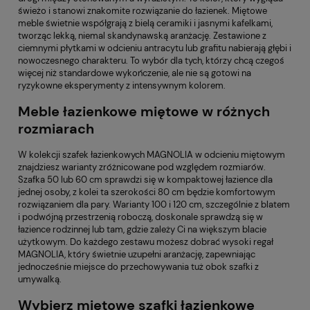
świeżo i stanowi znakomite rozwiązanie do łazienek. Miętowe
meble świetnie współgrają z bielą ceramiki i jasnymi kafelkami,
tworząc lekką, niemal skandynawską aranżację. Zestawione z
ciemnymi płytkami w odcieniu antracytu lub grafitu nabierają głębi i
nowoczesnego charakteru. To wybór dla tych, którzy chcą czegoś
więcej niż standardowe wykończenie, ale nie są gotowi na
ryzykowne eksperymenty z intensywnym kolorem.
Meble łazienkowe miętowe w różnych
rozmiarach
W kolekcji szafek łazienkowych MAGNOLIA w odcieniu miętowym
znajdziesz warianty zróżnicowane pod względem rozmiarów.
Szafka 50 lub 60 cm sprawdzi się w kompaktowej łazience dla
jednej osoby, z kolei ta szerokości 80 cm będzie komfortowym
rozwiązaniem dla pary. Warianty 100 i 120 cm, szczególnie z blatem
i podwójną przestrzenią roboczą, doskonale sprawdzą się w
łazience rodzinnej lub tam, gdzie zależy Ci na większym blacie
użytkowym. Do każdego zestawu możesz dobrać wysoki regał
MAGNOLIA, który świetnie uzupełni aranżację, zapewniając
jednocześnie miejsce do przechowywania tuż obok szafki z
umywalką.
Wybierz miętowe szafki łazienkowe