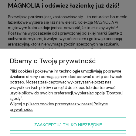
MAGNOLIA i odśwież łazienkę już dziś!
Przewijasz, porównujesz, zastanawiasz się – to naturalne, bo meble
łazienkowe wybiera się raz na wiele lat. Kolekcja MAGNOLIA w
miętowym kolorze daje jednak pewność, że to słuszny wybór!
Postaw na wyposażenie od sprawdzonej polskiej marki Gante, z
cichymi domykami, trwałym wykończeniem i gotową koncepcją
aranżacyjną, która nie wymaga godzin spędzonych na szukaniu
pasujących dodatków. Wybierz szerokość szafki, zdecyduj się na
umywalkę białą lub czarną matową – stwórz łazienkę, która będzie
Dbamy o Twoją prywatność
wyglądać spójnie od pierwszego dnia. Dodaj do koszyka i zacznij
urządzać!
Pliki cookies i pokrewne im technologie umożliwiają poprawne
działanie strony i pomagają nam dostosować ofertę do Twoich
Pomoc
potrzeb. Możesz zaakceptować wykorzystanie przez nas
wszystkich tych plików i przejść do sklepu lub dostosować
użycie plików do swoich preferencji, wybierając opcję "Dostosuj
Moje konto
zgody".
Więcej o plikach cookies przeczytasz w naszej Polityce
prywatności.
Płatności i dostawa
Informacje
ZAAKCEPTUJ TYLKO NIEZBĘDNE