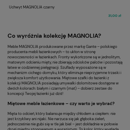
Uchwyt MAGNOLIA czarny
31,00 zł
Co wyróżnia kolekcję MAGNOLIA?
Meble MAGNOLIA produkowane przez markę Gante – polskiego
producenta mebli łazienkowych – to ukłon w stronę
nowoczesności w łazienkach. Fronty wykończone są w jednolitym,
matowym odcieniu mięty, nie zbierają odcisków palców i pozostają
łatwe w codziennej pielęgnacji. Szuflady wyposażone są w
mechanizm cichego domyku, który eliminuje nieprzyjemne trzaski i
zwiększa komfort użytkowania. Miętowe szafki do łazienki z
kolekcji MAGNOLIA posiadają umywalki dolomitowe dostępne w
dwóch kolorach: białym i czarnym (mat) – dobierz zestaw do
koncepcji Twojej łazienki już dziś!
Miętowe meble łazienkowe – czy warto je wybrać?
Mięta to odcień, który balansuje między chłodem a ciepłem: nie
jest krzykliwy ani nijaki. Nie narzuca się jak głęboka zieleń,
jednocześnie nie gubi się w tle jak biel – jest dokładnie w połowie
drogi między stonowanym a wyrazistym. To kolor, który wygląda