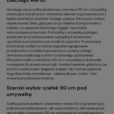
Dlaczego warto?
Decydując się na szafkę łazienkową o wymiarze 90 cm z umywalką,
inwestujesz w praktyczny i estetyczny element wyposażenia, który
będzie centralnym punktem Twojego wnętrza. Nie musisz osobno
dopasowywać zlewu, gdyż jest on już idealnie skomponowany z
meblem, co zapewnia harmonijny wygląd i optymalne
wykorzystanie przestrzeni. Pod szafką z umywalką zyskujesz
przestrzeń do przechowywania niezbędnych akcesoriów:
ręczników, kosmetyków oraz środków czystości. Przemyślana
konstrukcja szuflad umożliwia wygodne segregowanie
przedmiotów, a modele wyposażone w systemy cichego
domykania zwiększają komfort codziennego użytkowania.
Wszystkie szafki o szerokości 90 cm z umywalką to doskonałe
rozwiązanie do przestronnych, jak i średnich łazienek, gdzie liczy się
komfort użytkowania i elegancki wygląd. Taki rozmiar zapewnia
wygodną strefę umywalkową – idealną dla par i rodzin – bez
wrażenia przytłoczenia wnętrza.
Szeroki wybór szafek 90 cm pod
umywalkę
Szafka pod umywalkę to uniwersalny mebel, który sprawdzi się w
praktycznie każdej łazience. Jak wspomnieliśmy, oferowane przez
nas modele o szerokości 90 cm wyróżniają się ponadczasowym