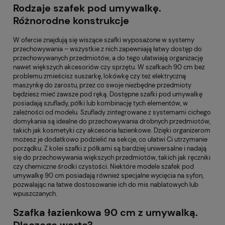
Rodzaje szafek pod umywalkę.
Różnorodne konstrukcje
W ofercie znajdują się wiszące szafki wyposażone w systemy
przechowywania – wszystkie z nich zapewniają łatwy dostęp do
przechowywanych przedmiotów, a do tego ułatwiają organizację
nawet większych akcesoriów czy sprzętu. W szafkach 90 cm bez
problemu zmieścisz suszarkę, lokówkę czy też elektryczną
maszynkę do zarostu, przez co swoje niezbędne przedmioty
będziesz mieć zawsze pod ręką. Dostępne szafki pod umywalkę
posiadają szuflady, półki lub kombinację tych elementów, w
zależności od modelu. Szuflady zintegrowane z systemami cichego
domykania są idealne do przechowywania drobnych przedmiotów,
takich jak kosmetyki czy akcesoria łazienkowe. Dzięki organizerom
możesz je dodatkowo podzielić na sekcje, co ułatwi Ci utrzymanie
porządku. Z kolei szafki z półkami są bardziej uniwersalne i nadają
się do przechowywania większych przedmiotów, takich jak ręczniki
czy chemiczne środki czystości. Niektóre modele szafek pod
umywalkę 90 cm posiadają również specjalne wycięcia na syfon,
pozwalając na łatwe dostosowanie ich do mis nablatowych lub
wpuszczanych.
Szafka łazienkowa 90 cm z umywalką.