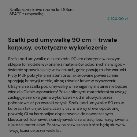
Szafka łazienkowa czarna loft 98cm
SPACE z umywalką
2 520,00 zł
Szafki pod umywalkę 90 cm – trwałe
korpusy, estetyczne wykończenie
Szafki pod umywalkę o szerokości 90 cm dostępne w naszym
sklepie to modele wykonane z materiałów odpornych na wilgoć –
świetnie sprawdzają się w łazienkach, gdzie panują trudne warunki.
Płyty MDF pokryte laminatem oraz lakierowane powierzchnie
sprzyjają kondycji mebla, ale są również łatwe w czyszczeniu.
Utrzymanie szafki pod umywalkę w nienagannym stanie nie będzie
więc dla Ciebie wyzwaniem! Poza solidnymi materiałami na uwagę
zasługuje szeroka gama wykończeń – od matowych, przez
półmatowe, aż po wysoki połysk. Szafki pod umywalkę 90 cm w
kolorach takich jak biały, czarny czy w wersji drewnopodobnej
pozwolą Ci na harmonijne dopasowanie do nowoczesnych,
klasycznych lub nawet skandynawskich aranżacji bez rezygnowania
z jakości materiałów. Postaw na rozwiązania, które będą służyć w
Twojej łazience przez wiele lat.