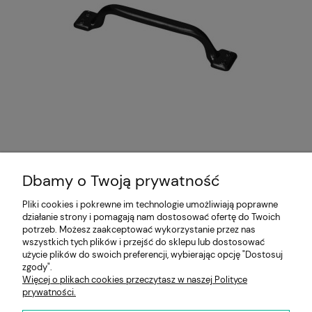
Uchwyt FINEA czarny
Dbamy o Twoją prywatność
11,00 zł
Pliki cookies i pokrewne im technologie umożliwiają poprawne
działanie strony i pomagają nam dostosować ofertę do Twoich
Pomoc
potrzeb. Możesz zaakceptować wykorzystanie przez nas
wszystkich tych plików i przejść do sklepu lub dostosować
użycie plików do swoich preferencji, wybierając opcję "Dostosuj
Moje konto
zgody".
Więcej o plikach cookies przeczytasz w naszej Polityce
prywatności.
Płatności i dostawa