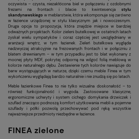
oczywista – czysta, niezakłócona biel w połączeniu z ozdobnymi
frezami na frontach i blacie to kwintesencja
stylu
skandynawskiego
w meblarstwie, która wkomponuje się zarówno
w łazience urządzonej w stylu klasycznym jak i nowoczesnym.
Druga opcja to propozycja, która znajdzie miejsce w bardziej
odważnych projektach. Kolor zieleni butelkowej w ostatnich latach
zyskał wielu sympatyków i coraz częściej jest uwzględniany w
aranżacji wnętrz, w tym łazienek.
Zieleń butelkowa
wygląda
nadzwyczaj atrakcyjnie na frezowanych frontach i w połączniu z
blatem drewnianym – w tym przypadku jest to blat wykonany z
mocnej płyty MDF, pokrytej odporną na wilgoć folią meblową w
kolorze naturalnego dębu. Zestawienie tych kolorów nawiązuje do
barw występujących w naturze, dzięki czemu meble Finea w tym
wykończeniu wyglądają bardzo naturalnie i nie znudzą się po latach.
Meble łazienkowe Finea to nie tylko wizualna doskonałość – to
również funkcjonalność i wygoda. Zastosowane klasyczne,
ergonomiczne uchwyty i system cichego domykania drzwiczek i
szuflad znacząco podnoszą komfort użytkowania mebli a pojemne
szuflady i półki pozwolą przechowywać pod ręką wszystkie
najważniejsze przedmioty niezbędne w łazience.
FINEA zielone