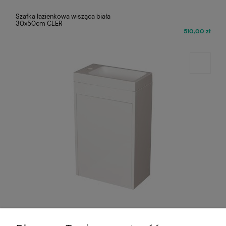
Szafka łazienkowa wisząca biała
30x50cm CLER
510,00 zł
Szafka łazienkowa biała 40cm CLER
LOFT z umywalką