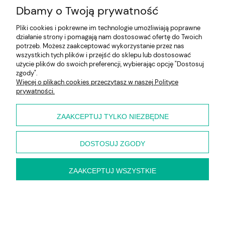
WYŚLIJ
Dbamy o Twoją prywatność
Pliki cookies i pokrewne im technologie umożliwiają poprawne
działanie strony i pomagają nam dostosować ofertę do Twoich
Pomoc
potrzeb. Możesz zaakceptować wykorzystanie przez nas
wszystkich tych plików i przejść do sklepu lub dostosować
użycie plików do swoich preferencji, wybierając opcję "Dostosuj
Moje konto
zgody".
Więcej o plikach cookies przeczytasz w naszej Polityce
prywatności.
Płatności i dostawa
Informacje
ZAAKCEPTUJ TYLKO NIEZBĘDNE
O nas
DOSTOSUJ ZGODY
ZAAKCEPTUJ WSZYSTKIE
pokaż pełną wersję strony
Sklep internetowy Shoper.pl