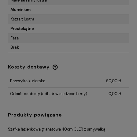
Materiał ramy lustra
Aluminium
Kształt lustra
Prostokątne
Faza
Brak
Koszty dostawy
Cena nie zawiera ewentualnych kosztów
płatności
Przesyłka kurierska
50,00 zł
Odbiór osobisty
(odbiór w siedzibie firmy)
0,00 zł
Produkty powiązane
Szafka łazienkowa granatowa 40cm CLER z umywalką