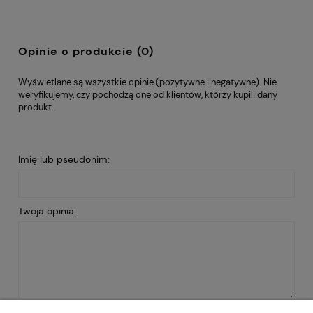
Opinie o produkcie (0)
Wyświetlane są wszystkie opinie (pozytywne i negatywne). Nie
weryfikujemy, czy pochodzą one od klientów, którzy kupili dany
produkt.
Imię lub pseudonim:
Twoja opinia: