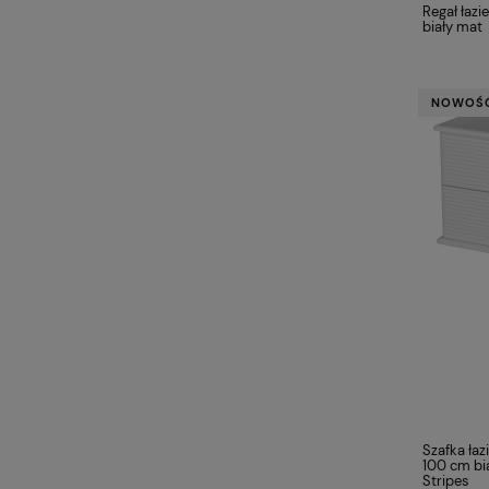
Regał łazi
biały mat
NOWOŚ
Szafka łaz
100 cm bi
Stripes