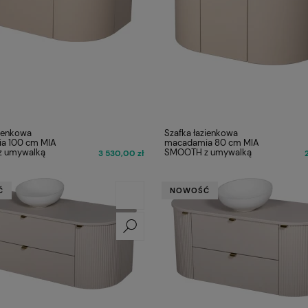
zienkowa
Szafka łazienkowa
a 100 cm MIA
macadamia 80 cm MIA
 umywalką
SMOOTH z umywalką
3 530,00 zł
Ć
NOWOŚĆ