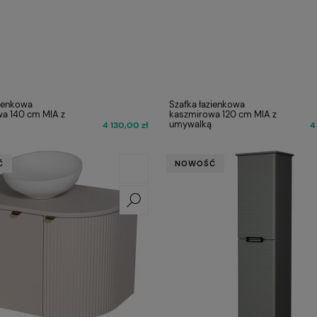
zienkowa
Szafka łazienkowa
a 140 cm MIA z
kaszmirowa 120 cm MIA z
umywalką
4 130,00 zł
4
Ć
NOWOŚĆ