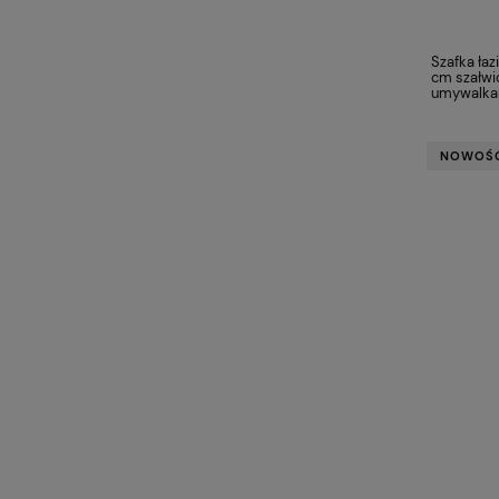
Szafka łaz
cm szałwi
umywalkam
NOWOŚ