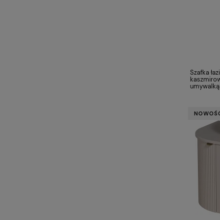
Szafka ła
kaszmirow
umywalką
NOWOŚ