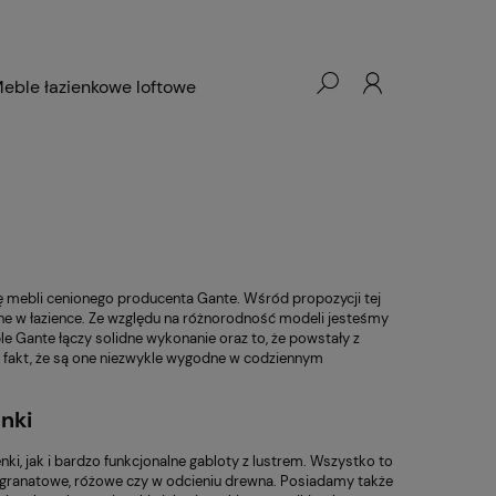
eble łazienkowe loftowe
 mebli cenionego producenta Gante. Wśród propozycji tej
ne w łazience. Ze względu na różnorodność modeli jesteśmy
le Gante łączy solidne wykonanie oraz to, że powstały z
e fakt, że są one niezwykle wygodne w codziennym
nki
ki, jak i bardzo funkcjonalne gabloty z lustrem. Wszystko to
że granatowe, różowe czy w odcieniu drewna. Posiadamy także