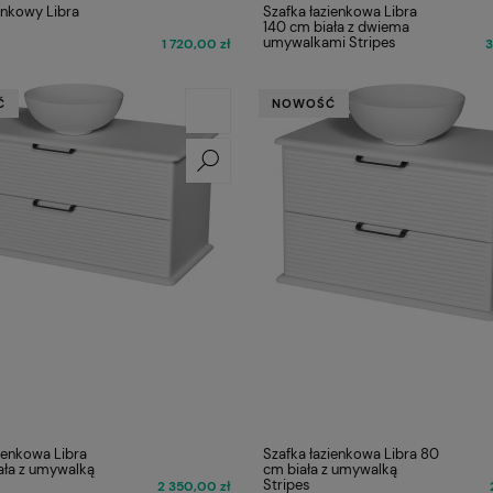
enkowy Libra
Szafka łazienkowa Libra
140 cm biała z dwiema
umywalkami Stripes
1 720,00 zł
3
Ć
NOWOŚĆ
ienkowa Libra
Szafka łazienkowa Libra 80
ała z umywalką
cm biała z umywalką
Stripes
2 350,00 zł