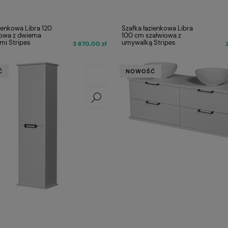
ienkowa Libra 120
Szafka łazienkowa Libra
owa z dwiema
100 cm szałwiowa z
i Stripes
umywalką Stripes
3 670,00 zł
Ć
NOWOŚĆ