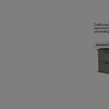
Szafka ła
kaszmirow
umywalką
NOWOŚ