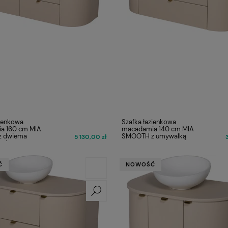
zienkowa
Szafka łazienkowa
a 160 cm MIA
macadamia 140 cm MIA
 dwiema
SMOOTH z umywalką
5 130,00 zł
mi
Ć
NOWOŚĆ