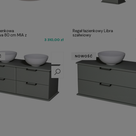
zienkowa
Regał łazienkowy Libra
a 80 cm MIA z
szałwiowy
3 310,00 zł
Ć
NOWOŚĆ