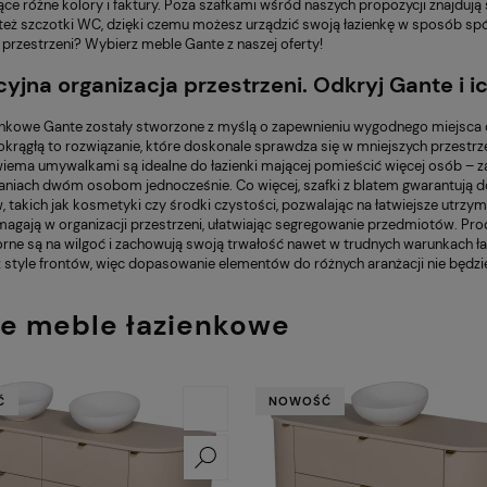
ce różne kolory i faktury. Poza szafkami wśród naszych propozycji znajdują s
też szczotki WC, dzięki czemu możesz urządzić swoją łazienkę w sposób spójn
 przestrzeni? Wybierz meble Gante z naszej oferty!
cyjna organizacja przestrzeni. Odkryj Gante i i
ienkowe Gante zostały stworzone z myślą o zapewnieniu wygodnego miejsca 
krągłą to rozwiązanie, które doskonale sprawdza się w mniejszych przestrz
wiema umywalkami są idealne do łazienki mającej pomieścić więcej osób –
niach dwóm osobom jednocześnie. Co więcej, szafki z blatem gwarantują
 takich jak kosmetyki czy środki czystości, pozwalając na łatwiejsze utrzy
magają w organizacji przestrzeni, ułatwiając segregowanie przedmiotów. P
orne są na wilgoć i zachowują swoją trwałość nawet w trudnych warunkach ł
z style frontów, więc dopasowanie elementów do różnych aranżacji nie będz
e meble łazienkowe
Ć
NOWOŚĆ