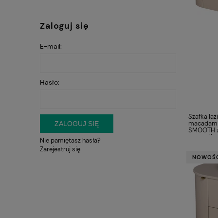
Zaloguj się
E-mail:
Hasło:
Szafka ła
macadami
ZALOGUJ SIĘ
SMOOTH z
umywalka
Nie pamiętasz hasła?
Zarejestruj się
NOWOŚ