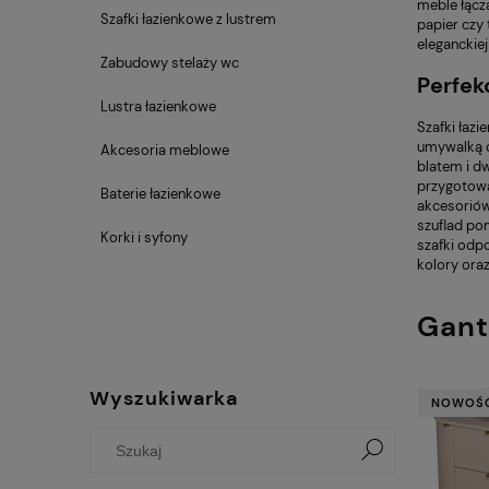
meble łączą
Szafki łazienkowe z lustrem
papier czy 
eleganckiej
Zabudowy stelaży wc
Perfek
Lustra łazienkowe
Szafki łaz
umywalką o
Akcesoria meblowe
blatem i d
przygotowa
Baterie łazienkowe
akcesoriów,
szuflad po
Korki i syfony
szafki odp
kolory ora
Gant
Wyszukiwarka
NOWOŚ