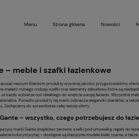
Menu
Strona główna
Nowości
M
 – meble i szafki łazienkowe
arczać naszym Klientom produkty wysokiej jakości, przygotowaliśmy ofertę
a znaleźć różnego rodzaju szafki oraz elementy zabudowy, które są niezbęd
 że każdy wybierze coś idealnego do wnętrza swojej łazienki. Wszystkie meb
ateriałów. Ponadto produkty tej marki odznacza elegancki charakter, a takż
u. Zachęcamy do sprawdzenia całej naszej oferty.
Gante – wszystko, czego potrzebujesz do łazie
zycji marki Gante znajdziesz zarówno szafki pod umywalkę, regały do łazien
palecie kolorystycznej – dostępne są klasyczne modele białe, czarne, a tak