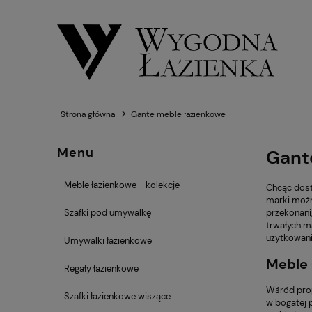
Strona główna
Gante meble łazienkowe
Menu
Gante
Meble łazienkowe - kolekcje
Chcąc dost
marki możn
przekonani,
Szafki pod umywalkę
trwałych m
użytkowani
Umywalki łazienkowe
Meble 
Regały łazienkowe
Wśród propo
Szafki łazienkowe wiszące
w bogatej 