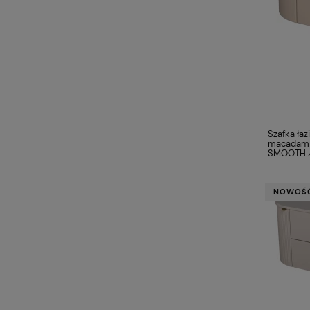
Szafka ła
macadami
SMOOTH z
NOWOŚ