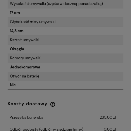
Wysokość umywalki (części widocznej, ponad szafką)
17 cm
Głębokość misy umywalki
14,8 cm
Kształt umywalki
Okrągła
Komory umywalki
Jednokomorowa
Otwór na baterię
Nie
Koszty dostawy
Cena nie zawiera ewentualnych kosztów
płatności
Przesyłka kurierska
235,00 zł
Odbiór osobisty
(odbiór w siedzibie firmy)
0,00 zł