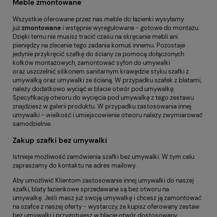
Meble zmontowane
Wszystkie oferowane przez nas meble do łazienki wysyłamy
już
zmontowane
i wstępnie wyregulowane - gotowe do montażu.
Dzięki temu nie musisz tracić czasu na skręcanie mebli ani
pieniędzy na zlecenie tego zadania komuś innemu. Pozostaje
jedynie przykręcić szafkę do ściany za pomocą dołączonych
kołków montażowych, zamontować syfon do umywalki
oraz uszczelnić silikonem sanitarnym krawędzie styku szafki z
umywalką oraz umywalki ze ścianą. W przypadku szafek z blatami,
należy dodatkowo wyciąć w blacie otwór pod umywalkę.
Specyfikację otworu do wycięcia pod umywalkę z tego zestawu
znajdziesz w galerii produktu. W przypadku zastosowania innej
umywalki - wielkość i umiejscowienie otworu należy zwymiarować
samodzielnie.
Zakup szafki bez umywalki
Istnieje możliwość zamówienia szafki bez umywalki. W tym celu
zapraszamy do kontaktu na adres mailowy.
Aby umożliwić Klientom zastosowanie innej umywalki do naszej
szafki, blaty łazienkowe sprzedawane są bez otworu na
umywalkę. Jeśli masz już swoją umywalkę i chcesz ją zamontować
na szafce z naszej oferty - wystarczy, że kupisz oferowany zestaw
bez umywalki i przygotujesz w blacie otwór dostosowany