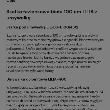
Opis
Szafka łazienkowa biała 100 cm LILIA z
umywalką
Szafka pod umywalkę LIL-B6-U100/46/2
Szafka łazienkowa o szerokości 100 cm z kolekcji Lilia w białym,
matowym kolorze to mebel wyjątkowo elegancki.
Pionowe frezy na
frontach oraz zaokrąglone rogi dodają szafce szyku i
delikatności.
Szafka posiada dwie szuflady wyposażone w system
"push to open"
, który pozwala otwierać szuflady poprzez
naciśnięcie frontu. Jest to bardzo wygodne rozwiązanie, gdyż
można szufladę otworzyć nawet kolanem, mając mokre lub zajęte
ręce, a tradycyjne uchwyty nie zaburzają wizualnej harmonii
uzyskanej przez ryflowane fronty.
Umywalka dolomitowa LILIA-400
W komplecie z szafką, otrzymasz również piękną,
okrągłą
umywalkę LILIA-400 w białym kolorze
. Ma ona 40 cm średnicy i 14
cm wysokości. Umywalka swoim designem nawiązuje do frezów
na frontach szafki podumywalkowej, dzięki czemu zestaw wygląda
bardzo spójnie i elegancko.
Umywalka nie posiada otworu na
baterię, jednak otwór przygotowany jest w blacie szafki. Należy