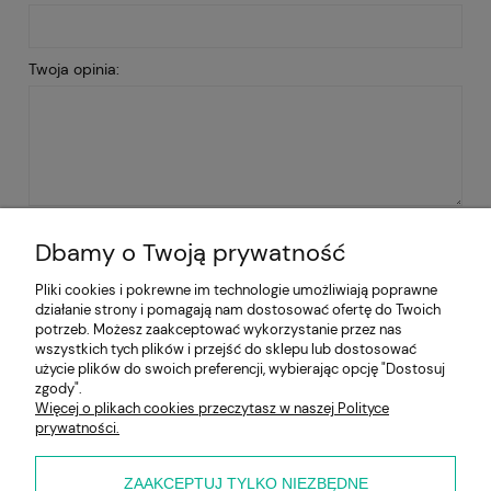
Twoja opinia:
WYŚLIJ
Dbamy o Twoją prywatność
Pliki cookies i pokrewne im technologie umożliwiają poprawne
działanie strony i pomagają nam dostosować ofertę do Twoich
Pomoc
potrzeb. Możesz zaakceptować wykorzystanie przez nas
wszystkich tych plików i przejść do sklepu lub dostosować
użycie plików do swoich preferencji, wybierając opcję "Dostosuj
Moje konto
zgody".
Więcej o plikach cookies przeczytasz w naszej Polityce
prywatności.
Płatności i dostawa
Informacje
ZAAKCEPTUJ TYLKO NIEZBĘDNE