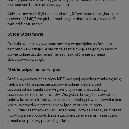
zastosować baterię stojącą wysoką.
Cały zestaw ma 100,6 cm szerokości, 67 cm wysokości (łącznie z
umywalką) i 45,7 cm głębokości licząc z blatem, który wystaje 7
mm od frontu mebla.
Syfon w zestawie
Dodatkowo zestaw wyposażony jest w
specjalny syfon
- po
zamontowaniu znajduje się on za szafką, zwiększając tym samym
powierzchnię użytkową górnej szuflady, która nie wymaga
dodatkowych wycięć.
Meble odporne na wilgoć
Szafka wykonana jest z płyty MDF pokrytej wysokogatunkową folią
meblową, która zabezpiecza powierzchnię mebla przed
bezpośrednim działaniem wilgoci, a tym samym zapobiega
puchnięciu korpusów i frontów. Wszystkie krawędzie zewnętrzne
boków korpusu i frontów pokryte są jednolitą i trwałą powłoką folii,
która uniemożliwia przenikanie wilgoci w strukturę płyty
MDF. Dzięki zastosowaniu folii meblowej i przy założeniu, że montaż
i użytkowanie produktu będzie zgodne z zaleceniami, nasze szafki
łazienkowe posłużą przez długie lata.