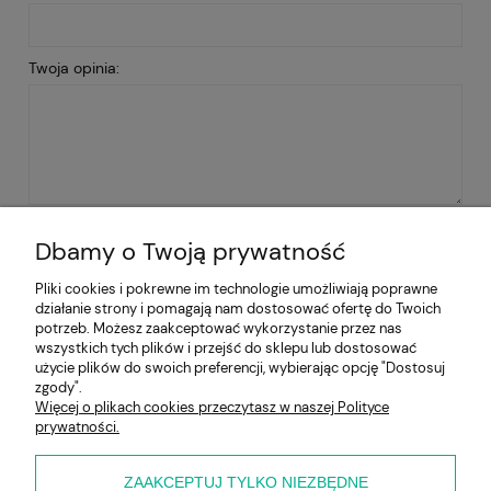
Twoja opinia:
WYŚLIJ
Dbamy o Twoją prywatność
Pliki cookies i pokrewne im technologie umożliwiają poprawne
działanie strony i pomagają nam dostosować ofertę do Twoich
Pomoc
potrzeb. Możesz zaakceptować wykorzystanie przez nas
wszystkich tych plików i przejść do sklepu lub dostosować
użycie plików do swoich preferencji, wybierając opcję "Dostosuj
Moje konto
zgody".
Więcej o plikach cookies przeczytasz w naszej Polityce
prywatności.
Płatności i dostawa
Informacje
ZAAKCEPTUJ TYLKO NIEZBĘDNE