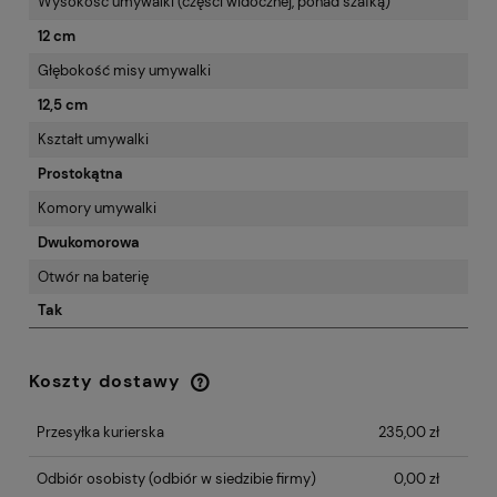
Wysokość umywalki (części widocznej, ponad szafką)
12 cm
Głębokość misy umywalki
12,5 cm
Kształt umywalki
Prostokątna
Komory umywalki
Dwukomorowa
Otwór na baterię
Tak
Koszty dostawy
Cena nie zawiera ewentualnych kosztów
płatności
Przesyłka kurierska
235,00 zł
Odbiór osobisty
(odbiór w siedzibie firmy)
0,00 zł