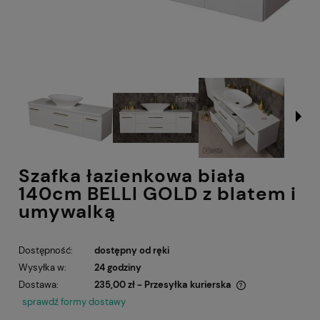
Szafka łazienkowa biała
140cm BELLI GOLD z blatem i
umywalką
Dostępność:
dostępny od ręki
Wysyłka w:
24 godziny
Dostawa:
235,00 zł
- Przesyłka kurierska
Cena nie zawiera ewentualnych kosztów płatności
sprawdź formy dostawy