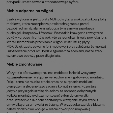
przypadku zastosowania standardowego syfonu.
Meble odporne na wilgoć
Szafka wykonana jest z płyty MDF pokrytej wysokogatunkową folią
meblową, która zabezpiecza powierzchnię mebla przed
bezpośrednim działaniem wilgoci, a tym samym zapobiega
puchnięciu korpusów i frontów. Wszystkie krawędzie zewnętrzne
boków korpusu i frontów pokryte są jednolitą i trwałą powłoką folii,
która uniemożliwia przenikanie wilgoci w strukturę płyty
MDF. Dzięki zastosowaniu folii meblowej i przy założeniu, że montaż
i użytkowanie produktu będzie zgodne z zaleceniami, nasze szafki
łazienkowe posłużą przez długie lata.
Meble zmontowane
Wszystkie oferowane przez nas meble do łazienki wysyłamy
już
zmontowane
i wstępnie wyregulowane - gotowe do montażu.
Dzięki temu nie musisz tracić czasu na skręcanie mebli ani
pieniędzy na zlecenie tego zadania komuś innemu. Pozostaje
jedynie przykręcić szafkę do ściany za pomocą dołączonych
kołków montażowych, zamontować syfon do umywalki
oraz uszczelnić silikonem sanitarnym krawędzie styku szafki z
umywalką oraz umywalki ze ścianą. W przypadku szafek z blatami,
należy dodatkowo wyciąć w blacie otwór pod umywalkę.