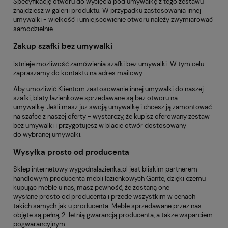
Specyfikację otworu do wycięcia pod umywalkę z tego zestawu
znajdziesz w galerii produktu. W przypadku zastosowania innej
umywalki - wielkość i umiejscowienie otworu należy zwymiarować
samodzielnie.
Zakup szafki bez umywalki
Istnieje możliwość zamówienia szafki bez umywalki. W tym celu
zapraszamy do kontaktu na adres mailowy.
Aby umożliwić Klientom zastosowanie innej umywalki do naszej
szafki, blaty łazienkowe sprzedawane są bez otworu na
umywalkę. Jeśli masz już swoją umywalkę i chcesz ją zamontować
na szafce z naszej oferty - wystarczy, że kupisz oferowany zestaw
bez umywalki i przygotujesz w blacie otwór dostosowany
do wybranej umywalki.
Wysyłka prosto od producenta
Sklep internetowy
wygodnalazienka.pl
jest bliskim partnerem
handlowym producenta mebli łazienkowych Gante, dzięki czemu
kupując meble u nas, masz pewność, że zostaną one
wysłane prosto od producenta i przede wszystkim w cenach
takich samych jak u producenta. Meble sprzedawane przez nas
objęte są pełną, 2-letnią gwarancją producenta, a także wsparciem
pogwarancyjnym.