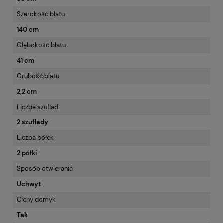
Szerokość blatu
140 cm
Głębokość blatu
41 cm
Grubość blatu
2,2 cm
Liczba szuflad
2 szuflady
Liczba półek
2 półki
Sposób otwierania
Uchwyt
Cichy domyk
Tak