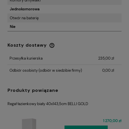
Komory umywalki
Jednokomorowa
Otwór na baterię
Nie
Koszty dostawy
Cena nie zawiera ewentualnych kosztów
płatności
Przesyłka kurierska
235,00 zł
Odbiór osobisty
(odbiór w siedzibie firmy)
0,00 zł
Produkty powiązane
Regał łazienkowy biały 40x143,5cm BELLI GOLD
1 270,00 zł