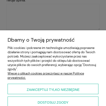
Twoja opinia:
WYŚLIJ
Dbamy o Twoją prywatność
Pliki cookies i pokrewne im technologie umożliwiają poprawne
działanie strony i pomagają nam dostosować ofertę do Twoich
Pomoc
potrzeb. Możesz zaakceptować wykorzystanie przez nas
wszystkich tych plików i przejść do sklepu lub dostosować
użycie plików do swoich preferencji, wybierając opcję "Dostosuj
Moje konto
zgody".
Więcej o plikach cookies przeczytasz w naszej Polityce
prywatności.
Płatności i dostawa
Informacje
ZAAKCEPTUJ TYLKO NIEZBĘDNE
O nas
DOSTOSUJ ZGODY