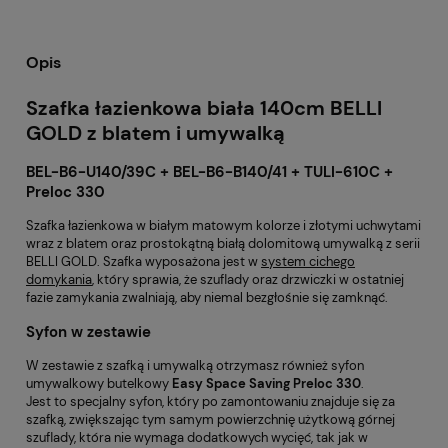
Opis
Szafka łazienkowa biała 140cm BELLI
GOLD z blatem i umywalką
BEL-B6-U140/39C + BEL-B6-B140/41 + TULI-610C +
Preloc 330
Szafka łazienkowa w białym matowym kolorze i złotymi uchwytami
wraz z blatem oraz prostokątną białą dolomitową umywalką z serii
BELLI GOLD. Szafka wyposażona jest w
system cichego
domykania
, który sprawia, że szuflady oraz drzwiczki w ostatniej
fazie zamykania zwalniają, aby niemal bezgłośnie się zamknąć.
Syfon w zestawie
W zestawie z szafką i umywalką otrzymasz również syfon
umywalkowy butelkowy
Easy Space Saving Preloc 330
.
Jest to specjalny syfon, który po zamontowaniu znajduje się za
szafką, zwiększając tym samym powierzchnię użytkową górnej
szuflady, która nie wymaga dodatkowych wycięć, tak jak w