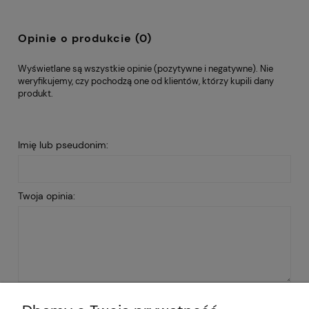
Opinie o produkcie (0)
Wyświetlane są wszystkie opinie (pozytywne i negatywne). Nie
weryfikujemy, czy pochodzą one od klientów, którzy kupili dany
produkt.
Imię lub pseudonim:
Twoja opinia:
WYŚLIJ