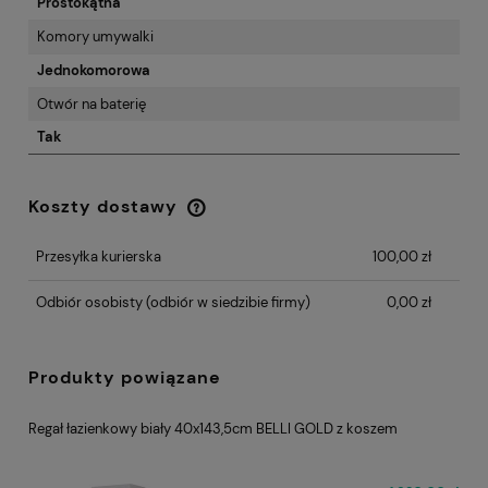
Prostokątna
Komory umywalki
Jednokomorowa
Otwór na baterię
Tak
Koszty dostawy
Cena nie zawiera ewentualnych kosztów
płatności
Przesyłka kurierska
100,00 zł
Odbiór osobisty
(odbiór w siedzibie firmy)
0,00 zł
Produkty powiązane
Regał łazienkowy biały 40x143,5cm BELLI GOLD z koszem