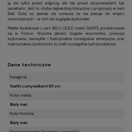
ją nie tylko przed wilgocią, ale też przed zarysowaniami lub
zaciekami. Jest to chyba najbardziej klasyczna z propozycji w serii
Belli Gold, co jednak nie oznacza, że nie pasuje do wnętrz
nowoczesnych – w nich też wygląda doskonale.
Meble łazienkowe z serii BELLI GOLD marki GANTE produkowane
są w Polsce. Wysoka jakość, bogate wzornictwo, precyzja
wykonania, niezwykłe i funkcjonalne rozwiązania estetyczne oraz
maksymalna użyteczność to znaki szczególne tych produktów.
Dane techniczne
Kategoria
Szafki z umywalkami 60 cm
Kolor mebla
Biały mat
Kolor frontów
Biały mat
Szerokość mebla (bez blatu i umywalki)