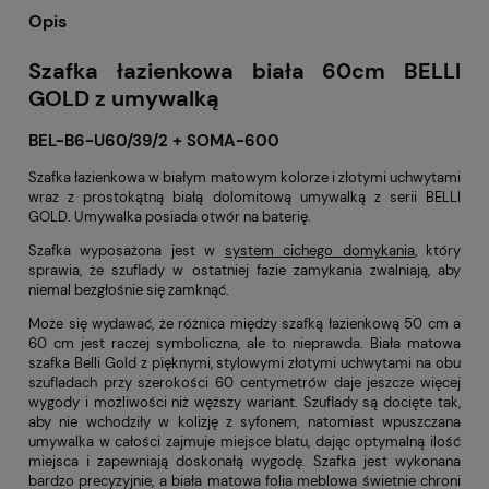
Opis
Szafka łazienkowa biała 60cm BELLI
GOLD z umywalką
BEL-B6-U60/39/2 + SOMA-600
Szafka łazienkowa w białym matowym kolorze i złotymi uchwytami
wraz z prostokątną białą dolomitową umywalką z serii BELLI
GOLD. Umywalka posiada otwór na baterię.
Szafka wyposażona jest w
system cichego domykania
, który
sprawia, że szuflady w ostatniej fazie zamykania zwalniają, aby
niemal bezgłośnie się zamknąć.
Może się wydawać, że różnica między szafką łazienkową 50 cm a
60 cm jest raczej symboliczna, ale to nieprawda. Biała matowa
szafka Belli Gold z pięknymi, stylowymi złotymi uchwytami na obu
szufladach przy szerokości 60 centymetrów daje jeszcze więcej
wygody i możliwości niż węższy wariant. Szuflady są docięte tak,
aby nie wchodziły w kolizję z syfonem, natomiast wpuszczana
umywalka w całości zajmuje miejsce blatu, dając optymalną ilość
miejsca i zapewniają doskonałą wygodę. Szafka jest wykonana
bardzo precyzyjnie, a biała matowa folia meblowa świetnie chroni