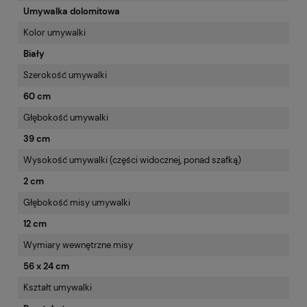
Umywalka dolomitowa
Kolor umywalki
Biały
Szerokość umywalki
60 cm
Głębokość umywalki
39 cm
Wysokość umywalki (części widocznej, ponad szafką)
2 cm
Głębokość misy umywalki
12 cm
Wymiary wewnętrzne misy
56 x 24 cm
Kształt umywalki