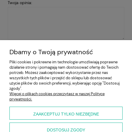
Twoja opinia:
WYŚLIJ
Dbamy o Twoją prywatność
Pliki cookies i pokrewne im technologie umożliwiają poprawne
działanie strony i pomagają nam dostosować ofertę do Twoich
Pomoc
potrzeb. Możesz zaakceptować wykorzystanie przez nas
wszystkich tych plików i przejść do sklepu lub dostosować
użycie plików do swoich preferencji, wybierając opcję "Dostosuj
Moje konto
zgody".
Więcej o plikach cookies przeczytasz w naszej Polityce
prywatności.
Płatności i dostawa
Informacje
ZAAKCEPTUJ TYLKO NIEZBĘDNE
O nas
DOSTOSUJ ZGODY