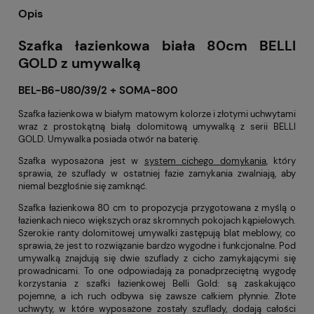
Opis
Szafka łazienkowa biała 80cm BELLI
GOLD z umywalką
BEL-B6-U80/39/2 + SOMA-800
Szafka łazienkowa w białym matowym kolorze i złotymi uchwytami
wraz z prostokątną białą dolomitową umywalką z serii BELLI
GOLD. Umywalka posiada otwór na baterię.
Szafka wyposażona jest w
system cichego domykania
, który
sprawia, że szuflady w ostatniej fazie zamykania zwalniają, aby
niemal bezgłośnie się zamknąć.
Szafka łazienkowa 80 cm to propozycja przygotowana z myślą o
łazienkach nieco większych oraz skromnych pokojach kąpielowych.
Szerokie ranty dolomitowej umywalki zastępują blat meblowy, co
sprawia, że jest to rozwiązanie bardzo wygodne i funkcjonalne. Pod
umywalką znajdują się dwie szuflady z cicho zamykającymi się
prowadnicami. To one odpowiadają za ponadprzeciętną wygodę
korzystania z szafki łazienkowej Belli Gold: są zaskakująco
pojemne, a ich ruch odbywa się zawsze całkiem płynnie. Złote
uchwyty, w które wyposażone zostały szuflady, dodają całości