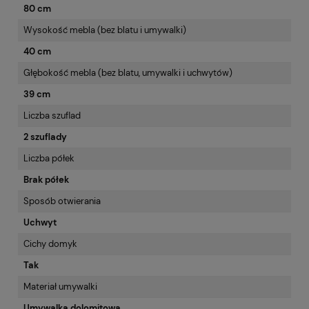
80 cm
Wysokość mebla (bez blatu i umywalki)
40 cm
Głębokość mebla (bez blatu, umywalki i uchwytów)
39 cm
Liczba szuflad
2 szuflady
Liczba półek
Brak półek
Sposób otwierania
Uchwyt
Cichy domyk
Tak
Materiał umywalki
Umywalka dolomitowa