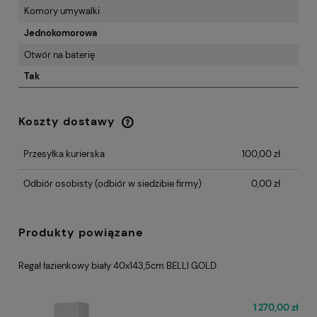
Komory umywalki
Jednokomorowa
Otwór na baterię
Tak
Koszty dostawy
Cena nie zawiera ewentualnych kosztów
płatności
Przesyłka kurierska
100,00 zł
Odbiór osobisty
(odbiór w siedzibie firmy)
0,00 zł
Produkty powiązane
Regał łazienkowy biały 40x143,5cm BELLI GOLD
1 270,00 zł