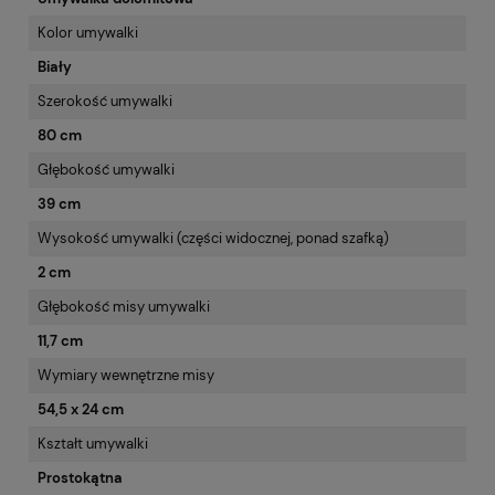
Kolor umywalki
Biały
Szerokość umywalki
80 cm
Głębokość umywalki
39 cm
Wysokość umywalki (części widocznej, ponad szafką)
2 cm
Głębokość misy umywalki
11,7 cm
Wymiary wewnętrzne misy
54,5 x 24 cm
Kształt umywalki
Prostokątna