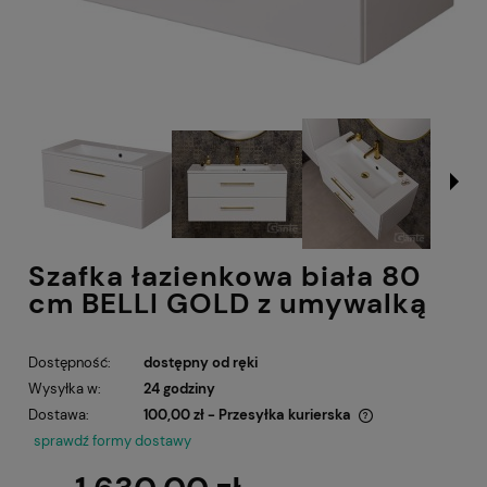
Szafka łazienkowa biała 80
cm BELLI GOLD z umywalką
Dostępność:
dostępny od ręki
Wysyłka w:
24 godziny
Dostawa:
100,00 zł
- Przesyłka kurierska
Cena nie zawiera ewentualnych kosztów płatności
sprawdź formy dostawy