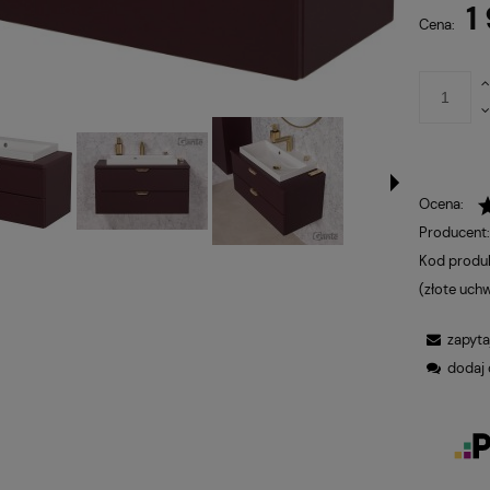
1
p
Cena:
Ocena:
Producent
Kod produ
(złote uch
zapyta
dodaj 