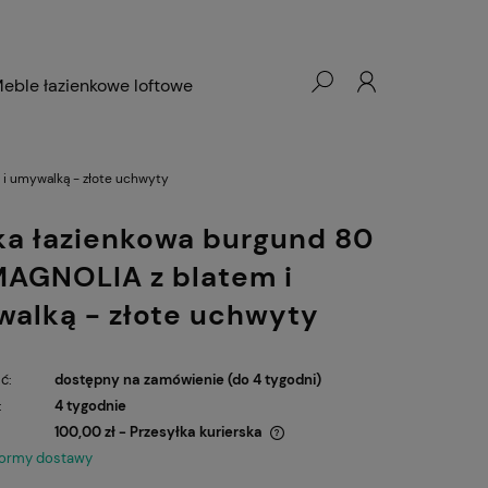
eble łazienkowe loftowe
i umywalką - złote uchwyty
ka łazienkowa burgund 80
AGNOLIA z blatem i
alką - złote uchwyty
ć:
dostępny na zamówienie (do 4 tygodni)
:
4 tygodnie
100,00 zł
- Przesyłka kurierska
formy dostawy
ena nie zawiera ewentualnych kosztów