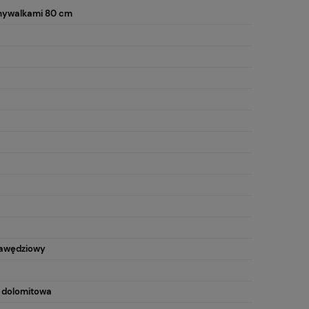
umywalkami 80 cm
awędziowy
 dolomitowa