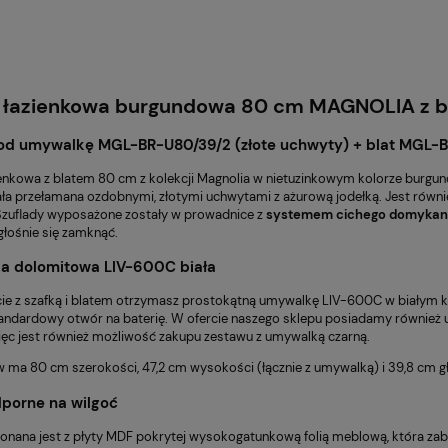
 łazienkowa burgundowa 80 cm MAGNOLIA z b
od umywalkę MGL-BR-U80/39/2 (złote uchwyty) + blat MGL-
ienkowa z blatem 80 cm z kolekcji Magnolia w nietuzinkowym kolorze burg
ała przełamana ozdobnymi, złotymi
uchwytami z ażurową jodełką
. Jest równ
S
zuflady
wyposażone zostały w prowadnice z
systemem cichego domykan
głośnie się zamknąć.
a dolomitowa LIV-600C biała
e z szafką i blatem otrzymasz prostokątną
umywalkę LIV-600C w białym k
andardowy otwór na baterię. W ofercie naszego sklepu posiadamy równie
więc jest również możliwość zakupu zestawu z umywalką czarną.
w ma 80 cm szerokości, 47,2 cm wysokości (łącznie z umywalką) i 39,8 cm gł
porne na wilgoć
onana jest z płyty MDF pokrytej wysokogatunkową folią meblową, która za