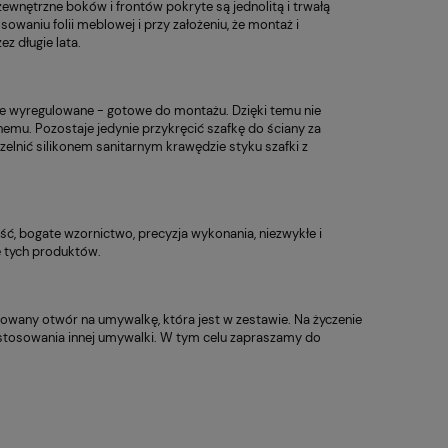
wnętrzne boków i frontów pokryte są jednolitą i trwałą
sowaniu folii meblowej i przy założeniu, że montaż i
z długie lata.
ie wyregulowane - gotowe do montażu. Dzięki temu nie
nemu. Pozostaje jedynie przykręcić szafkę do ściany za
nić silikonem sanitarnym krawędzie styku szafki z
ć, bogate wzornictwo, precyzja wykonania, niezwykłe i
e tych produktów.
owany otwór na umywalkę, która jest w zestawie. Na życzenie
zastosowania innej umywalki. W tym celu zapraszamy do