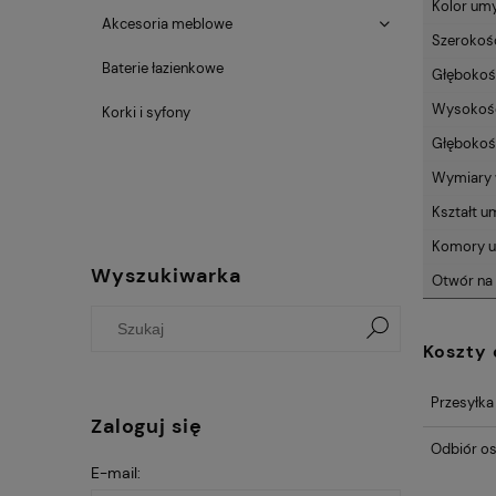
Kolor um
Akcesoria meblowe
Szerokoś
Baterie łazienkowe
Głębokoś
Wysokość 
Korki i syfony
Głębokoś
Wymiary 
Kształt u
Komory u
Wyszukiwarka
Otwór na 
Koszty
Przesyłka
Zaloguj się
Odbiór os
E-mail: