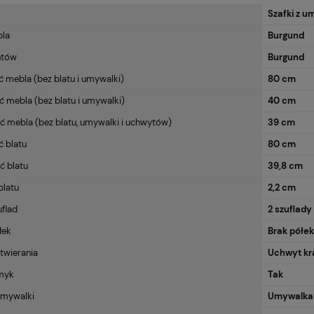
Szafki z 
bla
Burgund
ntów
Burgund
 mebla (bez blatu i umywalki)
80 cm
mebla (bez blatu i umywalki)
40 cm
 mebla (bez blatu, umywalki i uchwytów)
39 cm
 blatu
80 cm
ć blatu
39,8 cm
blatu
2,2 cm
uflad
2 szuflady
łek
Brak półek
twierania
Uchwyt kr
myk
Tak
umywalki
Umywalka