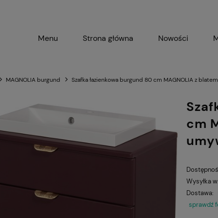
Menu
Strona główna
Nowości
M
MAGNOLIA burgund
Szafka łazienkowa burgund 80 cm MAGNOLIA z blatem 
Szaf
cm M
umyw
Dostępnoś
Wysyłka w
Dostawa:
sprawdź 
C