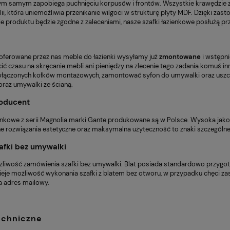
 tym samym zapobiega puchnięciu korpusów i frontów. Wszystkie krawędzie ze
ii, która uniemożliwia przenikanie wilgoci w strukturę płyty MDF. Dzięki zasto
 produktu będzie zgodne z zaleceniami, nasze szafki łazienkowe posłużą prze
oferowane przez nas meble do łazienki wysyłamy już
zmontowane
i wstępn
ić czasu na skręcanie mebli ani pieniędzy na zlecenie tego zadania komuś in
ączonych kołków montażowych, zamontować syfon do umywalki oraz uszczel
raz umywalki ze ścianą.
roducent
enkowe z serii Magnolia marki Gante produkowane są w Polsce. Wysoka jakoś
ne rozwiązania estetyczne oraz maksymalna użyteczność to znaki szczególn
afki bez umywalki
ożliwość zamówienia szafki bez umywalki. Blat posiada standardowo przygot
tnieje możliwość wykonania szafki z blatem bez otworu, w przypadku chęci 
a adres mailowy.
echniczne