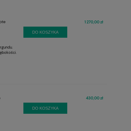
ote
1 270,00 zł
DO KOSZYKA
urgundu.
łębokości.
m
430,00 zł
DO KOSZYKA