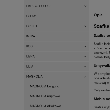
FRESCO COLORS
Opis
GLOW
Szafka
GREND
Szafka p
INTRA
Szafka łaz
KODI
która zost
czarnymi.
LIBRA
niemal bez
Umywalk
LILIA
W kompleci
MAGNOLIA
posiada st
matową
, 
MAGNOLIA burgund
Cały zesta
MAGNOLIA miętowe
Meble od
MAGNOLIA oliwkowe
Szafka wyk