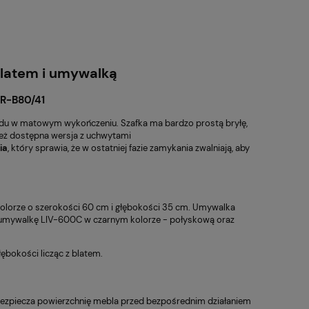
latem i umywalką
BR-B80/41
undu w matowym wykończeniu. Szafka ma bardzo prostą bryłę,
ież dostępna wersja z uchwytami
ia
, który sprawia, że w ostatniej fazie zamykania zwalniają, aby
olorze
o szerokości 60 cm i głębokości 35 cm.
Umywalka
ż umywalkę LIV-600C w czarnym kolorze -
połyskową
oraz
ębokości licząc z blatem.
bezpiecza powierzchnię mebla przed bezpośrednim działaniem