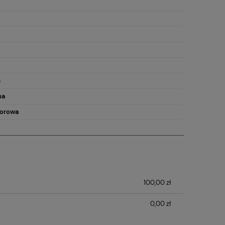
m
na
orowa
100,00 zł
0,00 zł