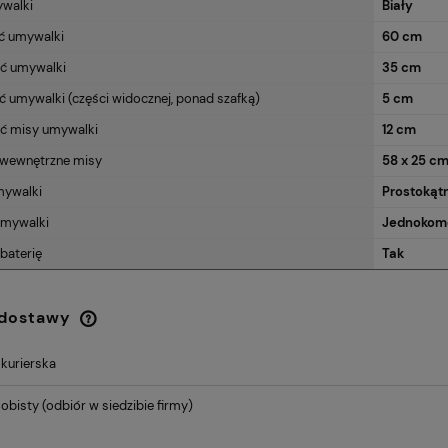
ywalki
Biały
ć umywalki
60 cm
ć umywalki
35 cm
umywalki (części widocznej, ponad szafką)
5 cm
ć misy umywalki
12 cm
wewnętrzne misy
58 x 25 c
mywalki
Prostokąt
mywalki
Jednokom
baterię
Tak
 dostawy
 kurierska
Cena nie zawiera ewentualnych
kosztów płatności
obisty
(odbiór w siedzibie firmy)