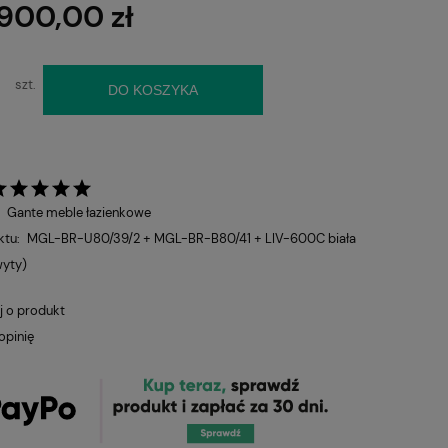
 900,00 zł
łatności
szt.
DO KOSZYKA
:
Gante meble łazienkowe
ktu:
MGL-BR-U80/39/2 + MGL-BR-B80/41 + LIV-600C biała
wyty)
j o produkt
opinię