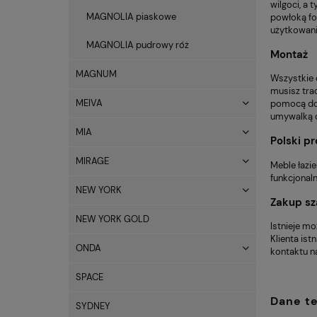
wilgoci, a
MAGNOLIA piaskowe
powłoką fol
użytkowanie
MAGNOLIA pudrowy róż
Montaż
MAGNUM
Wszystkie 
musisz trac
MEIVA
pomocą doł
umywalką o
MIA
Polski p
MIRAGE
Meble łazi
funkcjonal
NEW YORK
Zakup sz
NEW YORK GOLD
Istnieje m
Klienta is
ONDA
kontaktu n
SPACE
Dane t
SYDNEY