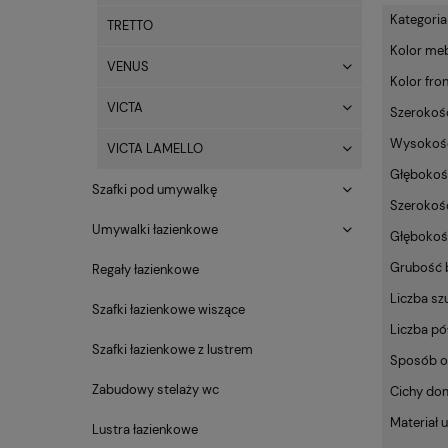
Kategoria
TRETTO
Kolor me
VENUS
Kolor fro
VICTA
Szerokość
Wysokość 
VICTA LAMELLO
Głębokość
Szafki pod umywalkę
Szerokość
Umywalki łazienkowe
Głębokoś
Grubość 
Regały łazienkowe
Liczba sz
Szafki łazienkowe wiszące
Liczba pó
Szafki łazienkowe z lustrem
Sposób o
Zabudowy stelaży wc
Cichy do
Materiał 
Lustra łazienkowe