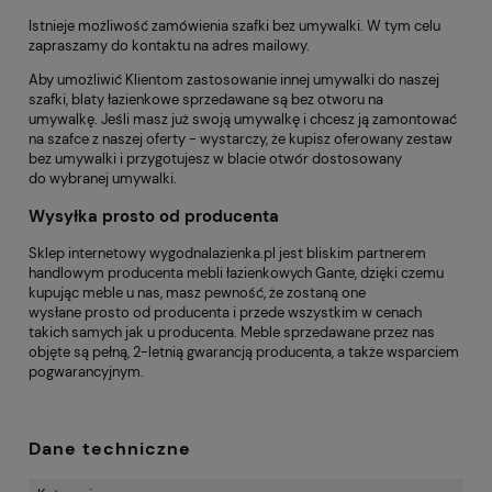
Istnieje możliwość zamówienia szafki bez umywalki. W tym celu
zapraszamy do kontaktu na adres mailowy.
Aby umożliwić Klientom zastosowanie innej umywalki do naszej
szafki, blaty łazienkowe sprzedawane są bez otworu na
umywalkę. Jeśli masz już swoją umywalkę i chcesz ją zamontować
na szafce z naszej oferty - wystarczy, że kupisz oferowany zestaw
bez umywalki i przygotujesz w blacie otwór dostosowany
do wybranej umywalki.
Wysyłka prosto od producenta
Sklep internetowy
wygodnalazienka.pl
jest bliskim partnerem
handlowym producenta mebli łazienkowych Gante, dzięki czemu
kupując meble u nas, masz pewność, że zostaną one
wysłane prosto od producenta i przede wszystkim w cenach
takich samych jak u producenta. Meble sprzedawane przez nas
objęte są pełną, 2-letnią gwarancją producenta, a także wsparciem
pogwarancyjnym.
Dane techniczne