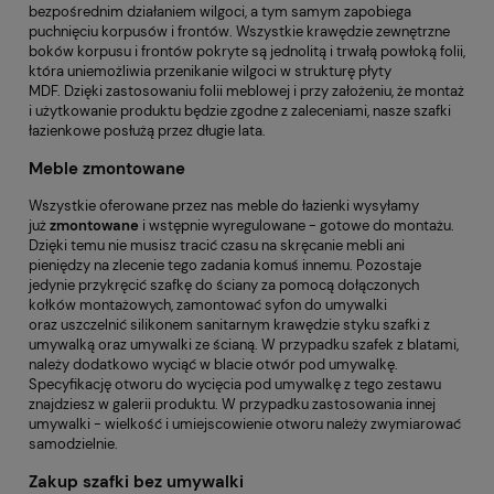
bezpośrednim działaniem wilgoci, a tym samym zapobiega
puchnięciu korpusów i frontów. Wszystkie krawędzie zewnętrzne
boków korpusu i frontów pokryte są jednolitą i trwałą powłoką folii,
która uniemożliwia przenikanie wilgoci w strukturę płyty
MDF. Dzięki zastosowaniu folii meblowej i przy założeniu, że montaż
i użytkowanie produktu będzie zgodne z zaleceniami, nasze szafki
łazienkowe posłużą przez długie lata.
Meble zmontowane
Wszystkie oferowane przez nas meble do łazienki wysyłamy
już
zmontowane
i wstępnie wyregulowane - gotowe do montażu.
Dzięki temu nie musisz tracić czasu na skręcanie mebli ani
pieniędzy na zlecenie tego zadania komuś innemu. Pozostaje
jedynie przykręcić szafkę do ściany za pomocą dołączonych
kołków montażowych, zamontować syfon do umywalki
oraz uszczelnić silikonem sanitarnym krawędzie styku szafki z
umywalką oraz umywalki ze ścianą. W przypadku szafek z blatami,
należy dodatkowo wyciąć w blacie otwór pod umywalkę.
Specyfikację otworu do wycięcia pod umywalkę z tego zestawu
znajdziesz w galerii produktu. W przypadku zastosowania innej
umywalki - wielkość i umiejscowienie otworu należy zwymiarować
samodzielnie.
Zakup szafki bez umywalki