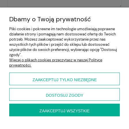
WYŚLIJ
Dbamy o Twoją prywatność
Pliki cookies i pokrewne im technologie umożliwiają poprawne
działanie strony i pomagają nam dostosować ofertę do Twoich
Pomoc
potrzeb. Możesz zaakceptować wykorzystanie przez nas
wszystkich tych plików i przejść do sklepu lub dostosować
użycie plików do swoich preferencji, wybierając opcję "Dostosuj
Moje konto
zgody".
Więcej o plikach cookies przeczytasz w naszej Polityce
prywatności.
Płatności i dostawa
Informacje
ZAAKCEPTUJ TYLKO NIEZBĘDNE
O nas
DOSTOSUJ ZGODY
ZAAKCEPTUJ WSZYSTKIE
pokaż pełną wersję strony