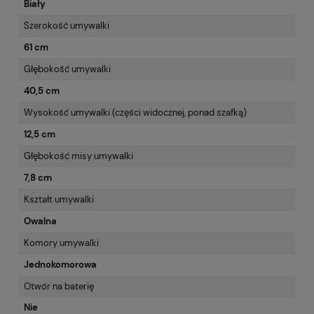
Biały
Szerokość umywalki
61 cm
Głębokość umywalki
40,5 cm
Wysokość umywalki (części widocznej, ponad szafką)
12,5 cm
Głębokość misy umywalki
7,8 cm
Kształt umywalki
Owalna
Komory umywalki
Jednokomorowa
Otwór na baterię
Nie