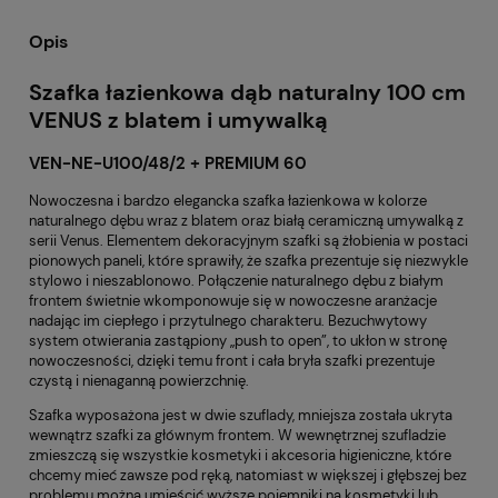
Opis
Szafka łazienkowa dąb naturalny 100 cm
VENUS z blatem i umywalką
VEN-NE-U100/48/2 + PREMIUM 60
Nowoczesna i bardzo elegancka szafka łazienkowa w kolorze
naturalnego dębu wraz z blatem oraz białą ceramiczną umywalką z
serii Venus. Elementem dekoracyjnym szafki są żłobienia w postaci
pionowych paneli, które sprawiły, że szafka prezentuje się niezwykle
stylowo i nieszablonowo. Połączenie naturalnego dębu z białym
frontem świetnie wkomponowuje się w nowoczesne aranżacje
nadając im ciepłego i przytulnego charakteru. Bezuchwytowy
system otwierania zastąpiony „push to open”, to ukłon w stronę
nowoczesności, dzięki temu front i cała bryła szafki prezentuje
czystą i nienaganną powierzchnię.
Szafka wyposażona jest w dwie szuflady, mniejsza została ukryta
wewnątrz szafki za głównym frontem. W wewnętrznej szufladzie
zmieszczą się wszystkie kosmetyki i akcesoria higieniczne, które
chcemy mieć zawsze pod ręką, natomiast w większej i głębszej bez
problemu można umieścić wyższe pojemniki na kosmetyki lub