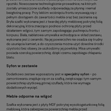
ręczniki. Nowoczesne technologicznie prowadnice, na których
zostały umieszczone szuflady odpowiadają za płynną i niemal
bezgłośną pracę. Przy lekkim wciśnięciu frontu wysuwają się z
pełnym dostępem do zawartości mebla oraz bez zacinania się.
Bryła szafki wykonana jest z twardej płyty meblowej pokrytej folią
dekoracyjną, która znacząco podnosi ochronę płyty przed
działaniem wilgoci, tym samym zapobiegając puchnięciu frontu i
korpusu. Biała, nablatowa umywalka wchodząca w skład zestawu,
wykonana jest z ceramiki. Na jej powierzchni nie osadza się trudny
do usunięcia kamień, a do czyszczenia można użyć dowolne środki
czystości bez obawy, że uszkodzimy jej powłokę. Misa umywalki
posiada szeroką powierzchnię, dzięki czemu zapobiega chlapaniu
blatu.
Syfon w zestawie
Dodatkowo zestaw wyposażony jest w
specjalny syfon
- po
zamontowaniu znajduje się on za szafką, zwiększając tym samym
powierzchnię użytkową górnej szuflady, która nie wymaga
dodatkowych wycięć.
Meble odporne na wilgoć
Szafka wykonana jest z płyty MDF pokrytej wysokogatunkową folią
meblową, która zabezpiecza powierzchnię mebla przed