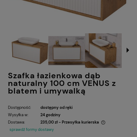
Szafka łazienkowa dąb
naturalny 100 cm VENUS z
blatem i umywalką
Dostępność:
dostępny od ręki
Wysyłka w:
24 godziny
Dostawa:
235,00 zł
- Przesyłka kurierska
Cena nie zawiera ewentualnych kosztów płatności
sprawdź formy dostawy