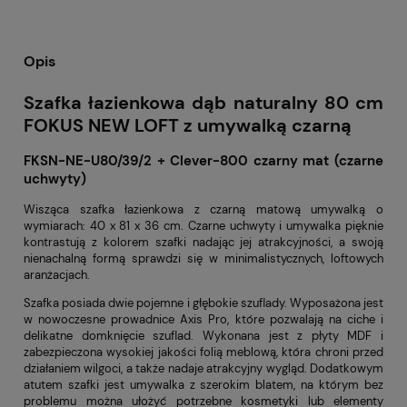
Opis
Szafka łazienkowa dąb naturalny 80 cm
FOKUS NEW LOFT z umywalką czarną
FKSN-NE-U80/39/2 + Clever-800 czarny mat (czarne
uchwyty)
Wisząca szafka łazienkowa z czarną matową umywalką o
wymiarach: 40 x 81 x 36 cm. Czarne uchwyty i umywalka pięknie
kontrastują z kolorem szafki nadając jej atrakcyjności, a swoją
nienachalną formą sprawdzi się w minimalistycznych, loftowych
aranżacjach.
Szafka posiada dwie pojemne i głębokie szuflady. Wyposażona jest
w nowoczesne prowadnice Axis Pro, które pozwalają na ciche i
delikatne domknięcie szuflad. Wykonana jest z płyty MDF i
zabezpieczona wysokiej jakości folią meblową, która chroni przed
działaniem wilgoci, a także nadaje atrakcyjny wygląd. Dodatkowym
atutem szafki jest umywalka z szerokim blatem, na którym bez
problemu można ułożyć potrzebne kosmetyki lub elementy