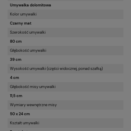
Umywalka dolomitowa
Kolor umywalki
Czarny mat
Szerokość umywalki
80 cm
Głębokość umywalki
39 cm
Wysokość umywalki (części widocznej, ponad szafką)
4 cm
Głębokość misy umywalki
11,5 cm
Wymiary wewnętrzne misy
50 x 24 cm
Kształt umywalki