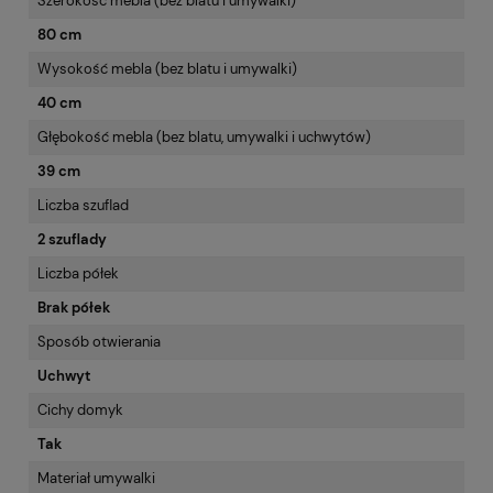
Szerokość mebla (bez blatu i umywalki)
80 cm
Wysokość mebla (bez blatu i umywalki)
40 cm
Głębokość mebla (bez blatu, umywalki i uchwytów)
39 cm
Liczba szuflad
2 szuflady
Liczba półek
Brak półek
Sposób otwierania
Uchwyt
Cichy domyk
Tak
Materiał umywalki