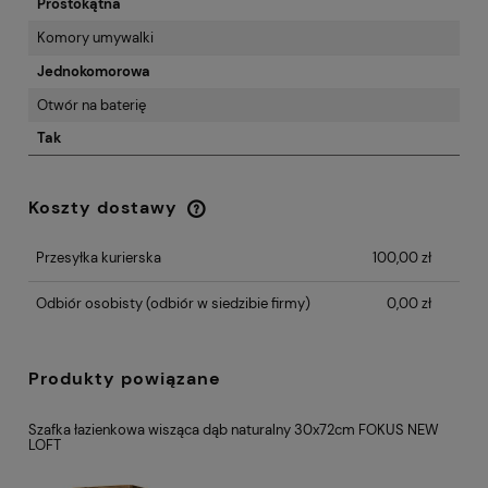
Prostokątna
Komory umywalki
Jednokomorowa
Otwór na baterię
Tak
Koszty dostawy
Cena nie zawiera ewentualnych kosztów
płatności
Przesyłka kurierska
100,00 zł
Odbiór osobisty
(odbiór w siedzibie firmy)
0,00 zł
Produkty powiązane
Szafka łazienkowa wisząca dąb naturalny 30x72cm FOKUS NEW
LOFT