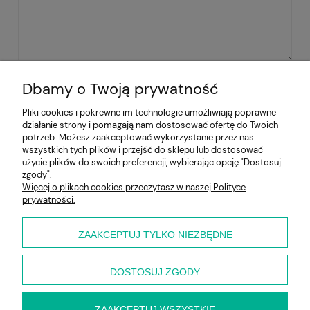
WYŚLIJ
Dbamy o Twoją prywatność
Pliki cookies i pokrewne im technologie umożliwiają poprawne
działanie strony i pomagają nam dostosować ofertę do Twoich
Pomoc
potrzeb. Możesz zaakceptować wykorzystanie przez nas
wszystkich tych plików i przejść do sklepu lub dostosować
użycie plików do swoich preferencji, wybierając opcję "Dostosuj
Moje konto
zgody".
Więcej o plikach cookies przeczytasz w naszej Polityce
prywatności.
Płatności i dostawa
Informacje
ZAAKCEPTUJ TYLKO NIEZBĘDNE
O nas
DOSTOSUJ ZGODY
ZAAKCEPTUJ WSZYSTKIE