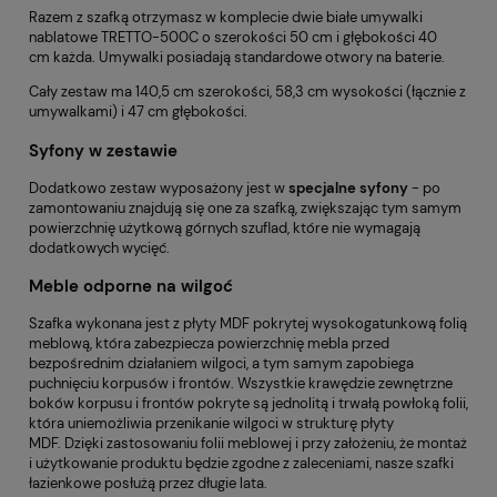
Razem z szafką otrzymasz w komplecie dwie
białe umywalki
nablatowe TRETTO-500C
o szerokości 50 cm i głębokości 40
cm każda. Umywalki posiadają standardowe otwory na baterie.
Cały zestaw ma 140,5 cm szerokości, 58,3 cm wysokości (łącznie z
umywalkami) i 47 cm głębokości.
Syfony w zestawie
Dodatkowo zestaw wyposażony jest w
specjalne syfony
- po
zamontowaniu znajdują się one za szafką, zwiększając tym samym
powierzchnię użytkową górnych szuflad, które nie wymagają
dodatkowych wycięć.
Meble odporne na wilgoć
Szafka wykonana jest z płyty MDF pokrytej wysokogatunkową folią
meblową, która zabezpiecza powierzchnię mebla przed
bezpośrednim działaniem wilgoci, a tym samym zapobiega
puchnięciu korpusów i frontów. Wszystkie krawędzie zewnętrzne
boków korpusu i frontów pokryte są jednolitą i trwałą powłoką folii,
która uniemożliwia przenikanie wilgoci w strukturę płyty
MDF. Dzięki zastosowaniu folii meblowej i przy założeniu, że montaż
i użytkowanie produktu będzie zgodne z zaleceniami, nasze szafki
łazienkowe posłużą przez długie lata.