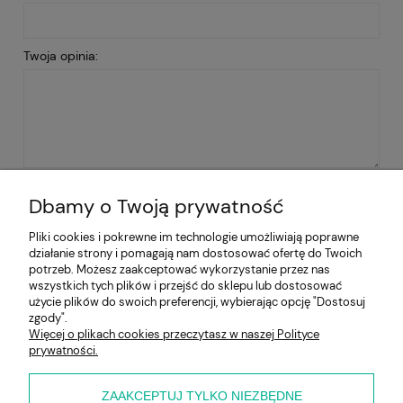
Twoja opinia:
WYŚLIJ
Dbamy o Twoją prywatność
Pliki cookies i pokrewne im technologie umożliwiają poprawne
działanie strony i pomagają nam dostosować ofertę do Twoich
Pomoc
potrzeb. Możesz zaakceptować wykorzystanie przez nas
wszystkich tych plików i przejść do sklepu lub dostosować
użycie plików do swoich preferencji, wybierając opcję "Dostosuj
Moje konto
zgody".
Więcej o plikach cookies przeczytasz w naszej Polityce
prywatności.
Płatności i dostawa
Informacje
ZAAKCEPTUJ TYLKO NIEZBĘDNE