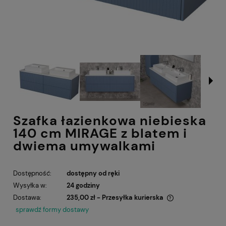
Szafka łazienkowa niebieska
140 cm MIRAGE z blatem i
dwiema umywalkami
Dostępność:
dostępny od ręki
Wysyłka w:
24 godziny
Dostawa:
235,00 zł
- Przesyłka kurierska
Cena nie zawiera ewentualnych kosztów płatności
sprawdź formy dostawy