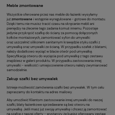
Meble zmontowane
Wszystkie oferowane przez nas meble do łazienki wysyłamy
już
zmontowane
i wstępnie wyregulowane - gotowe do montażu.
Dzięki temu nie musisz tracić czasu na skręcanie mebli ani
pieniędzy na zlecenie tego zadania komuś innemu. Pozostaje
jedynie przykręcić szafkę do ściany za pomocą dołączonych
kołków montażowych, zamontować syfon do umywalki
oraz uszczelnić silikonem sanitarnym krawędzie styku szafki z
umywalką oraz umywalki ze ścianą. W przypadku szafek z blatami,
należy dodatkowo wyciąć w blacie otwór pod umywalkę.
Specyfikację otworu do wycięcia pod umywalkę z tego zestawu
znajdziesz w galerii produktu. W przypadku zastosowania innej
umywalki - wielkość i umiejscowienie otworu należy zwymiarować
samodzielnie.
Zakup szafki bez umywalek
Istnieje możliwość zamówienia szafki bez umywalek. W tym celu
zapraszamy do kontaktu na adres mailowy.
Aby umożliwić Klientom zastosowanie innej umywalki do naszej
szafki, blaty łazienkowe sprzedawane są bez otworu na
umywalkę. Jeśli masz już swoją umywalkę i chcesz ją zamontować
na szafce z naszej oferty - wystarczy, że kupisz oferowany zestaw