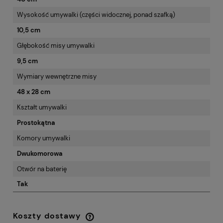
Wysokość umywalki (części widocznej, ponad szafką)
10,5 cm
Głębokość misy umywalki
9,5 cm
Wymiary wewnętrzne misy
48 x 28 cm
Kształt umywalki
Prostokątna
Komory umywalki
Dwukomorowa
Otwór na baterię
Tak
Koszty dostawy
Cena nie zawiera ewentualnych kosztów