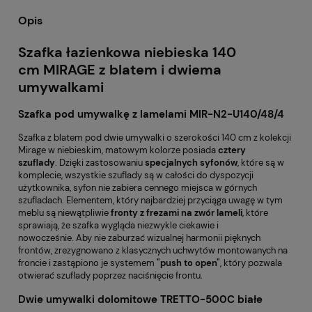
Opis
Szafka łazienkowa niebieska 140
cm MIRAGE z blatem i dwiema
umywalkami
Szafka pod umywalkę z lamelami MIR-N2-U140/48/4
Szafka z blatem pod dwie umywalki o szerokości 140 cm z kolekcji
Mirage w niebieskim, matowym kolorze
posiada
cztery
szuflady
. Dzięki zastosowaniu
specjalnych syfonów
, które są w
komplecie, wszystkie szuflady są w całości do dyspozycji
użytkownika, syfon nie zabiera cennego miejsca w górnych
szufladach. Elementem, który najbardziej przyciąga uwagę w tym
meblu są niewątpliwie
fronty z frezami na zwór lameli
, które
sprawiają, że szafka wygląda niezwykle ciekawie i
nowocześnie. Aby nie zaburzać wizualnej harmonii pięknych
frontów, zrezygnowano z klasycznych uchwytów montowanych na
froncie i zastąpiono je systemem
"push to open"
, który pozwala
otwierać szuflady poprzez naciśnięcie frontu.
Dwie umywalki dolomitowe TRETTO-500C
białe