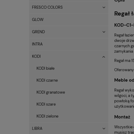
FRESCO COLORS
Regał 
GLOW
KOD-C1-
GREND
Regał łazi
dwoje drzw
INTRA
czarnych g
zamykania 
KODI
Regał ma 1
KODI białe
Oferowany r
Meble od
KODI czarne
Regał wyko
KODI granatowe
wilgoci, a
powłoką fol
KODI szare
użytkowanie
KODI zielone
Montaż
Wszystkie 
LIBRA
musisz trac