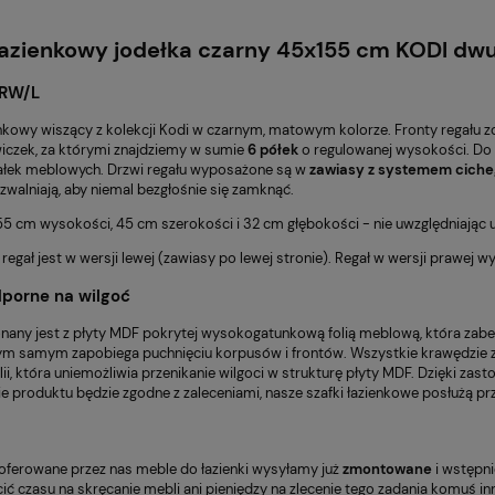
łazienkowy jodełka czarny 45x155 cm KODI
dwu
RW/L
enkowy wiszący z kolekcji Kodi w czarnym, matowym kolorze. Fronty regału z
iczek, za którymi znajdziemy w sumie
6 półek
o regulowanej wysokości. Do o
ałek meblowych. Drzwi regału wyposażone są w
zawiasy z systemem cich
zwalniają, aby niemal bezgłośnie się zamknąć.
55 cm wysokości, 45 cm szerokości i 32 cm głębokości - nie uwzględniając
egał jest w wersji lewej (zawiasy po lewej stronie). Regał w wersji prawej w
porne na wilgoć
nany jest z płyty MDF pokrytej wysokogatunkową folią meblową, która zab
 tym samym zapobiega puchnięciu korpusów i frontów. Wszystkie krawędzie ze
ii, która uniemożliwia przenikanie wilgoci w strukturę płyty MDF. Dzięki zasto
 produktu będzie zgodne z zaleceniami, nasze szafki łazienkowe posłużą prze
oferowane przez nas meble do łazienki wysyłamy już
zmontowane
i wstępn
ić czasu na skręcanie mebli ani pieniędzy na zlecenie tego zadania komuś in