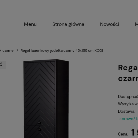
Menu
Strona główna
Nowości
M
I czarne
Regał łazienkowy jodełka czarny 45x155 cm KODI
Ć
Rega
czar
Dostępnoś
Wysyłka w
Dostawa:
sprawdź 
C
1
p
Cena: