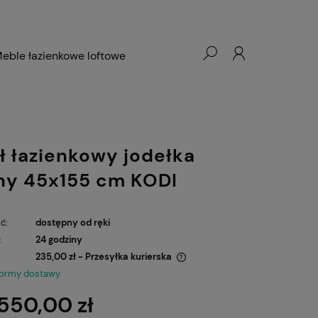
eble łazienkowe loftowe
ł łazienkowy jodełka
ny 45x155 cm KODI
ć:
dostępny od ręki
:
24 godziny
235,00 zł
- Przesyłka kurierska
formy dostawy
ena nie zawiera ewentualnych kosztów
 550,00 zł
łatności