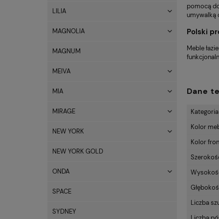
pomocą doł
LILIA
umywalką o
Polski p
MAGNOLIA
Meble łazi
MAGNUM
funkcjonal
MEIVA
Dane t
MIA
MIRAGE
Kategoria
Kolor me
NEW YORK
Kolor fro
NEW YORK GOLD
Szerokość
ONDA
Wysokość 
Głębokość
SPACE
Liczba sz
SYDNEY
Liczba pó