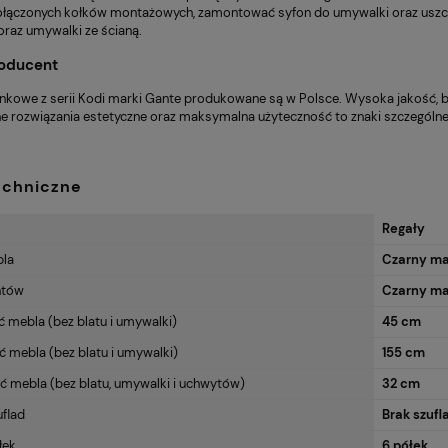
ączonych kołków montażowych, zamontować syfon do umywalki oraz uszczel
raz umywalki ze ścianą.
roducent
enkowe z serii Kodi marki Gante produkowane są w Polsce. Wysoka jakość, b
ne rozwiązania estetyczne oraz maksymalna użyteczność to znaki szczególn
echniczne
Regały
bla
Czarny ma
ntów
Czarny ma
 mebla (bez blatu i umywalki)
45 cm
mebla (bez blatu i umywalki)
155 cm
 mebla (bez blatu, umywalki i uchwytów)
32 cm
uflad
Brak szufl
łek
6 półek