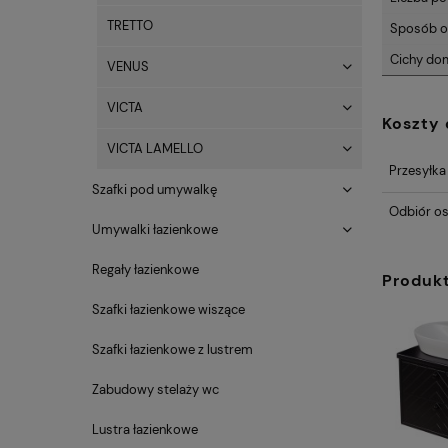
TRETTO
Sposób o
Cichy do
VENUS
VICTA
Koszty
VICTA LAMELLO
Przesyłka
Szafki pod umywalkę
Odbiór os
Umywalki łazienkowe
Regały łazienkowe
Produk
Szafki łazienkowe wiszące
Szafki łazienkowe z lustrem
Zabudowy stelaży wc
Lustra łazienkowe