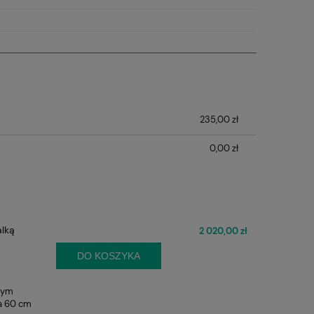
235,00 zł
0,00 zł
alką
2 020,00 zł
DO KOSZYKA
nym
ma 60 cm