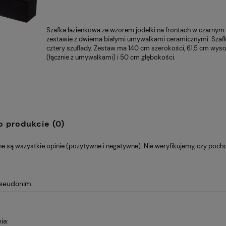
Szafka łazienkowa
ze wzorem jodełki
na frontach w
czarnym 
zestawie z dwiema białymi umywalkami ceramicznymi. Szaf
cztery szuflady. Zestaw ma 140 cm szerokości, 61,5 cm wys
(łącznie z umywalkami) i 50 cm głębokości.
o produkcie (0)
e są wszystkie opinie (pozytywne i negatywne). Nie weryfikujemy, czy pochod
pseudonim:
ia: