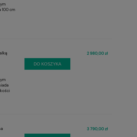
nym
ma 100 cm
alką
2 980,00 zł
DO KOSZYKA
nym
siada
okości
ma
3 790,00 zł