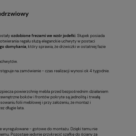
drzwiowy
ostały
ozdobione frezami we wzór jodełki
. Słupek posiada
twierania regału służą eleganckie uchwyty w postaci
ego domykania
, który sprawia, że drzwiczki w ostatniej fazie
 uchwytów.
ystępuje na zamówienie - czas realizacji wynosi ok 4 tygodnie.
ezpiecza powierzchnię mebla przed bezpośrednim działaniem
wnętrzne boków i frontów pokryte są jednolitą i trwałą
sowaniu folii meblowej i przy założeniu, że montaż i
z długie lata.
ie wyregulowane - gotowe do montażu. Dzięki temu nie
nemu. Pozostaje jedynie przykręcić szafkę do ściany za