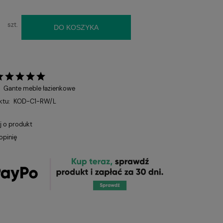
szt.
DO KOSZYKA
:
Gante meble łazienkowe
ktu:
KOD-C1-RW/L
j o produkt
opinię