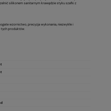
nić silikonem sanitarnym krawędzie styku szafki z
ogate wzornictwo, precyzja wykonania, niezwykłe i
e tych produktów.
t
t
ad