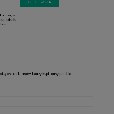
DO KOSZYKA
kolorze
, w
ka posiada
okości
zą one od klientów, którzy kupili dany produkt.