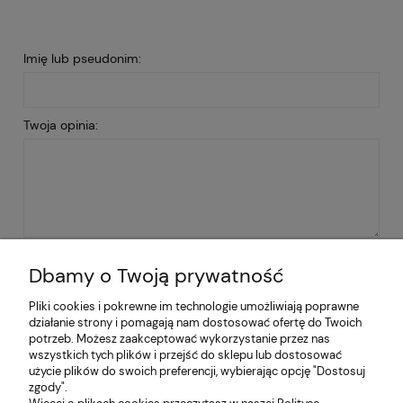
Imię lub pseudonim:
Twoja opinia:
WYŚLIJ
Dbamy o Twoją prywatność
Pliki cookies i pokrewne im technologie umożliwiają poprawne
działanie strony i pomagają nam dostosować ofertę do Twoich
Pomoc
potrzeb. Możesz zaakceptować wykorzystanie przez nas
wszystkich tych plików i przejść do sklepu lub dostosować
użycie plików do swoich preferencji, wybierając opcję "Dostosuj
Moje konto
zgody".