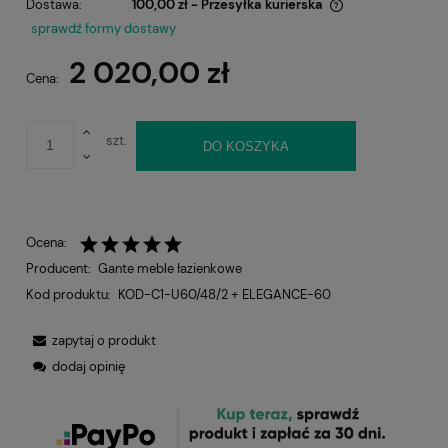
Dostawa:
100,00 zł
- Przesyłka kurierska
Cena nie zawiera ewentualnych kosztów płatności
sprawdź formy dostawy
2 020,00 zł
Cena:
szt.
DO KOSZYKA
Ocena:
Producent:
Gante meble łazienkowe
Kod produktu:
KOD-C1-U60/48/2 + ELEGANCE-60
zapytaj o produkt
dodaj opinię