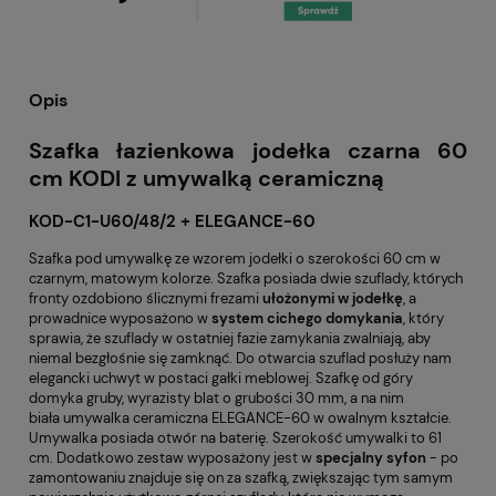
Opis
Szafka łazienkowa jodełka czarna 60
cm KODI z umywalką ceramiczną
KOD-C1-U60/48/2 + ELEGANCE-60
Szafka pod umywalkę ze wzorem jodełki o szerokości 60 cm w
czarnym, matowym kolorze. Szafka posiada dwie szuflady, których
fronty ozdobiono ślicznymi frezami
ułożonymi w jodełkę
, a
prowadnice wyposażono w
system cichego domykania
, który
sprawia, że szuflady w ostatniej fazie zamykania zwalniają, aby
niemal bezgłośnie się zamknąć. Do otwarcia szuflad posłuży nam
elegancki uchwyt w postaci gałki meblowej. Szafkę od góry
domyka gruby, wyrazisty blat o grubości 30 mm, a na nim
biała
umywalka ceramiczna ELEGANCE-60
w owalnym kształcie.
Umywalka posiada otwór na baterię. Szerokość umywalki to 61
cm. Dodatkowo zestaw wyposażony jest w
specjalny syfon
- po
zamontowaniu znajduje się on za szafką, zwiększając tym samym