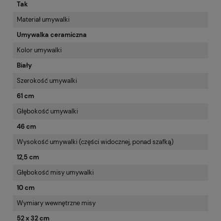
Tak
Materiał umywalki
Umywalka ceramiczna
Kolor umywalki
Biały
Szerokość umywalki
61 cm
Głębokość umywalki
46 cm
Wysokość umywalki (części widocznej, ponad szafką)
12,5 cm
Głębokość misy umywalki
10 cm
Wymiary wewnętrzne misy
52 x 32 cm