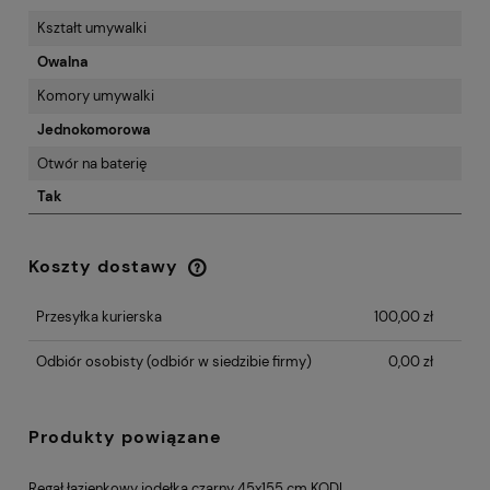
Kształt umywalki
Owalna
Komory umywalki
Jednokomorowa
Otwór na baterię
Tak
Koszty dostawy
Cena nie zawiera ewentualnych kosztów
płatności
Przesyłka kurierska
100,00 zł
Odbiór osobisty
(odbiór w siedzibie firmy)
0,00 zł
Produkty powiązane
Regał łazienkowy jodełka czarny 45x155 cm KODI