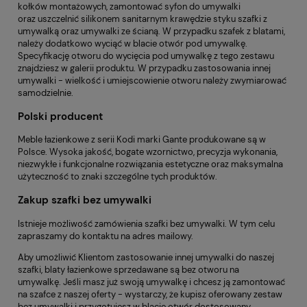
kołków montażowych, zamontować syfon do umywalki
oraz uszczelnić silikonem sanitarnym krawędzie styku szafki z
umywalką oraz umywalki ze ścianą. W przypadku szafek z blatami,
należy dodatkowo wyciąć w blacie otwór pod umywalkę.
Specyfikację otworu do wycięcia pod umywalkę z tego zestawu
znajdziesz w galerii produktu. W przypadku zastosowania innej
umywalki - wielkość i umiejscowienie otworu należy zwymiarować
samodzielnie.
Polski producent
Meble łazienkowe z serii Kodi marki Gante produkowane są w
Polsce. Wysoka jakość, bogate wzornictwo, precyzja wykonania,
niezwykłe i funkcjonalne rozwiązania estetyczne oraz maksymalna
użyteczność to znaki szczególne tych produktów.
Zakup szafki bez umywalki
Istnieje możliwość zamówienia szafki bez umywalki. W tym celu
zapraszamy do kontaktu na adres mailowy.
Aby umożliwić Klientom zastosowanie innej umywalki do naszej
szafki, blaty łazienkowe sprzedawane są bez otworu na
umywalkę. Jeśli masz już swoją umywalkę i chcesz ją zamontować
na szafce z naszej oferty - wystarczy, że kupisz oferowany zestaw
bez umywalki i przygotujesz w blacie otwór dostosowany