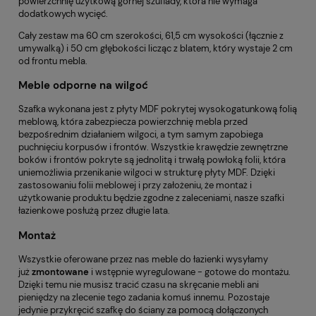
powierzchnię użytkową górnej szuflady, która nie wymaga
dodatkowych wycięć.
Cały zestaw ma 60 cm szerokości, 61,5 cm wysokości (łącznie z
umywalką) i 50 cm głębokości licząc z blatem, który wystaje 2 cm
od frontu mebla.
Meble odporne na wilgoć
Szafka wykonana jest z płyty MDF pokrytej wysokogatunkową folią
meblową, która zabezpiecza powierzchnię mebla przed
bezpośrednim działaniem wilgoci, a tym samym zapobiega
puchnięciu korpusów i frontów. Wszystkie krawędzie zewnętrzne
boków i frontów pokryte są jednolitą i trwałą powłoką folii, która
uniemożliwia przenikanie wilgoci w strukturę płyty MDF. Dzięki
zastosowaniu folii meblowej i przy założeniu, że montaż i
użytkowanie produktu będzie zgodne z zaleceniami, nasze szafki
łazienkowe posłużą przez długie lata.
Montaż
Wszystkie oferowane przez nas meble do łazienki wysyłamy
już
zmontowane
i wstępnie wyregulowane - gotowe do montażu.
Dzięki temu nie musisz tracić czasu na skręcanie mebli ani
pieniędzy na zlecenie tego zadania komuś innemu. Pozostaje
jedynie przykręcić szafkę do ściany za pomocą dołączonych