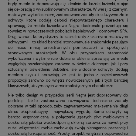
bryły, meble te dopasowują się idealnie do każdej łazienki, stając
się dekoracją o wysublimowanym charakterze. W wersji z czarnym,
matowym wykończeniem, zastosowane zostały ekskluzywne złote
uchwyty, które dodają całości niepowtarzalnego charakteru i
sprawiają, że meble łazienkowe Negra doskonale prezentują się
również w nowoczesnych pokojach kąpielowych i domowym SPA.
Drugi wariant kolorystyczny to szare fronty z czarnymi, matowymi
uchwytami – to układ bardziej stonowany, ale znakomicie pasujący
do nieco mniej przestronnych pomieszczeń o spokojnych,
stonowanych aranżacjach. W obu przypadkach staranność
wykończenia i wyśmienicie dobrana okleina sprawiają, że meble
wyglądają oszałamiająco zarówno w świetle dziennym, jak i przy
sztucznym oświetleniu Subtelne, ale widoczne uchwyty dodają
meblom szyku i sprawiają, że jest to jedna z najciekawszych
propozycji zarówno do wnętrz nowoczesnych, jak i tych bardziej
klasycznych, utrzymanych w minimalistycznym charakterze.
Nie tylko design w przypadku serii Negra jest dopracowany do
perfekcji. Także zastosowane rozwiązania techniczne zostały
dobrane w taki sposób, żeby zagwarantować maksymalnie długi
okres eksploatacyjny i największą wygodę. Same uchwyty są
bardzo ergonomiczne, a połączenie gęstych płyt meblowych z
doskonałej jakości wodoodporną okleiną sprawia, że nawet przy
dużej wilgotności meble zachowują swoją nienaganną prezencję i
doskonałą funkcjonalność. Prosty projekt wnętrza i odpowiednio