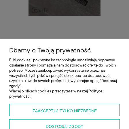
Uchwyt NEGRA czarny
Dbamy o Twoją prywatność
87,00 zł
Pliki cookies i pokrewne im technologie umożliwiają poprawne
działanie strony i pomagają nam dostosować ofertę do Twoich
Pomoc
potrzeb. Możesz zaakceptować wykorzystanie przez nas
wszystkich tych plików i przejść do sklepu lub dostosować
użycie plików do swoich preferencji, wybierając opcję "Dostosuj
Moje konto
zgody".
Więcej o plikach cookies przeczytasz w naszej Polityce
prywatności.
Płatności i dostawa
Informacje
ZAAKCEPTUJ TYLKO NIEZBĘDNE
O nas
DOSTOSUJ ZGODY